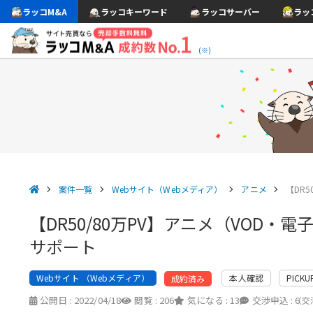
ラッコM&A
ラッコキーワード
ラッコサーバー
ラッ
(※)
案件一覧
Webサイト（Webメディア）
アニメ
【DR
【DR50/80万PV】アニメ（VOD
サポート
Webサイト （Webメディア）
本人確認
PICKU
成約済み
公開日 :
2022/04/18
閲覧 :
206
気になる :
13
交渉申込 :
6
（交渉