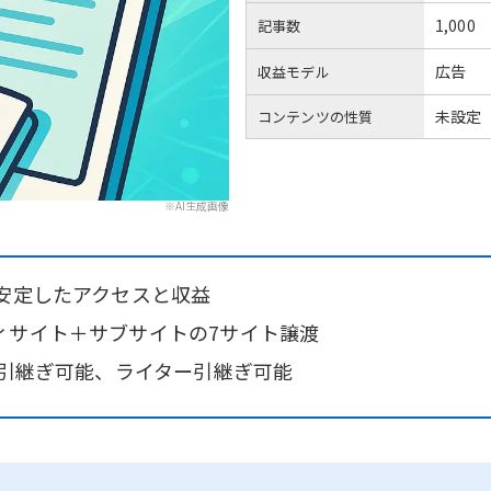
1,000
記事数
広告
収益モデル
未設定
コンテンツの性質
※AI生成画像
・安定したアクセスと収益
ィサイト＋サブサイトの7サイト譲渡
単引継ぎ可能、ライター引継ぎ可能