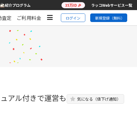
紹介プログラム
35万ID 🎉
ラッコWebサービス一覧
動査定
ご利用料金
ログイン
新規登録（無料）
マニュアル付きで運営も
気になる（値下げ通知）