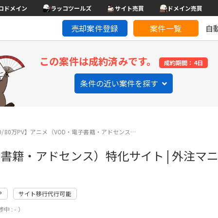
コドメイン
ラッコツールズ
サイト売買
ドメイン売買
売却案件登録
案件一覧
自
この案件は成約済みです。
成約期間：4日
条件の近い案件を探す
50/80万PV】アニメ（VOD・電子書籍・アドセンス…
・電子書籍・アドセンス）特化サイト | 外注
P
サイト移行代行可能
中 : - ）