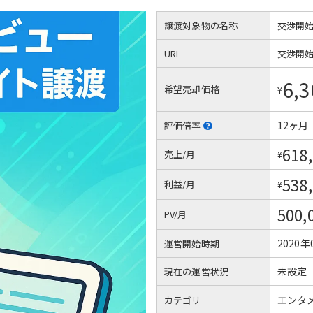
譲渡対象物の名称
交渉開
URL
交渉開
6,3
希望売却価格
¥
12ヶ月
評価倍率
618
売上/月
¥
538
利益/月
¥
500,
PV/月
2020年
運営開始時期
未設定
現在の運営状況
エンタ
カテゴリ