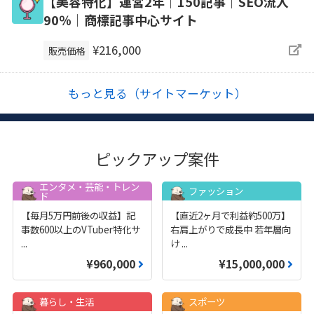
【美容特化】運営2年｜150記事｜SEO流入
90％｜商標記事中心サイト
¥216,000
販売価格
もっと見る（サイトマーケット）
ピックアップ案件
エンタメ・芸能・トレン
ファッション
ド
【毎月5万円前後の収益】記
【直近2ヶ月で利益約500万】
事数600以上のVTuber特化サ
右肩上がりで成長中 若年層向
...
け
...
¥960,000
¥15,000,000
暮らし・生活
スポーツ