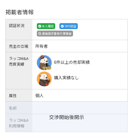
掲載者情報
認証状況
本人確認
SMS認証
適格請求書発行事業者
所有者
売主の立場
ラッコM&A
6件以上の売却実績
売買実績
購入実績なし
個人
属性
名前
交渉開始後開示
ラッコM&A
利用情報