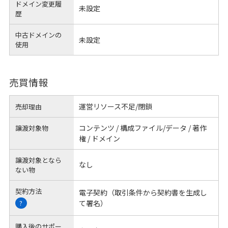
ドメイン変更履
未設定
歴
中古ドメインの
未設定
使用
売買情報
運営リソース不足/閉鎖
売却理由
コンテンツ / 構成ファイル/データ / 著作
譲渡対象物
権 / ドメイン
譲渡対象となら
なし
ない物
契約方法
電子契約（取引条件から契約書を生成し
て署名）
?
購入後のサポー