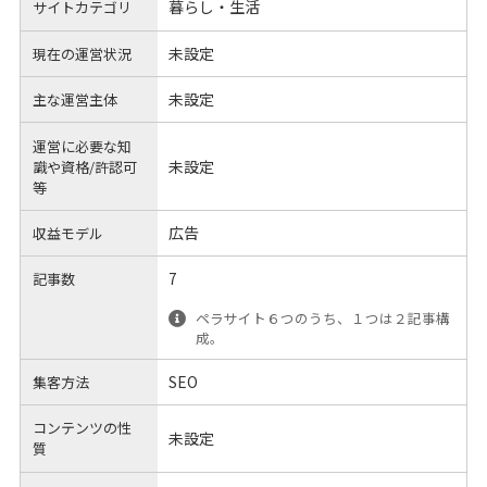
暮らし・生活
サイトカテゴリ
未設定
現在の運営状況
未設定
主な運営主体
運営に必要な知
未設定
識や
資格/許認可
等
広告
収益モデル
7
記事数
ペラサイト６つのうち、１つは２記事構
成。
SEO
集客方法
コンテンツの性
未設定
質