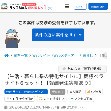
ログイン
新規登録（無料）
(※)
この案件は交渉の受付を終了しています。
条件の近い案件を探す
案件一覧
Webサイト（Webメディア）
暮らし
【生活
気になる（値下げ通知）
【生活・暮らし系の特化サイトに】商標ペラ
サイト６セット！【報酬発生実績あり】
Webサイト （Webメディア）
本人確認
GA連携
受付終了
サイト移行代行可能
カード決済対応
アクセス下落
2022/04/18
2022/06/14
757
9
3
（交渉中 : - ）