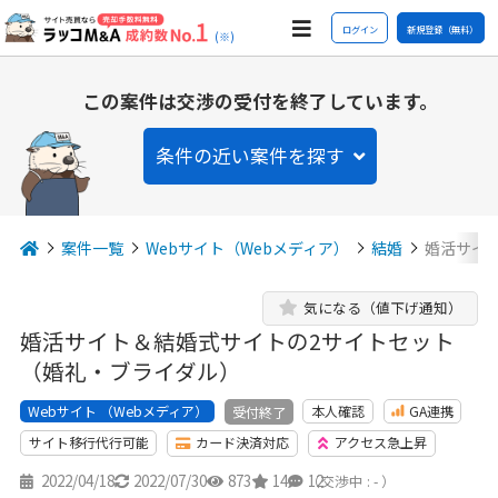
ログイン
新規登録（無料）
(※)
この案件は交渉の受付を終了しています。
条件の近い案件を探す
案件一覧
Webサイト（Webメディア）
結婚
婚活サイ
気になる（値下げ通知）
婚活サイト＆結婚式サイトの2サイトセット
（婚礼・ブライダル）
Webサイト （Webメディア）
本人確認
GA連携
受付終了
サイト移行代行可能
カード決済対応
アクセス急上昇
2022/04/18
2022/07/30
873
14
12
（交渉中 : - ）