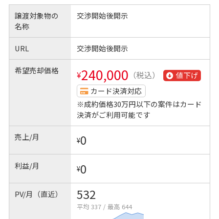
譲渡対象物の
交渉開始後開示
名称
URL
交渉開始後開示
希望売却価格
240,000
¥
（税込）
値下げ
カード決済対応
※成約価格30万円以下の案件はカード
決済がご利用可能です
売上/月
0
¥
利益/月
0
¥
532
PV/月（直近）
平均 337
/
最高 644