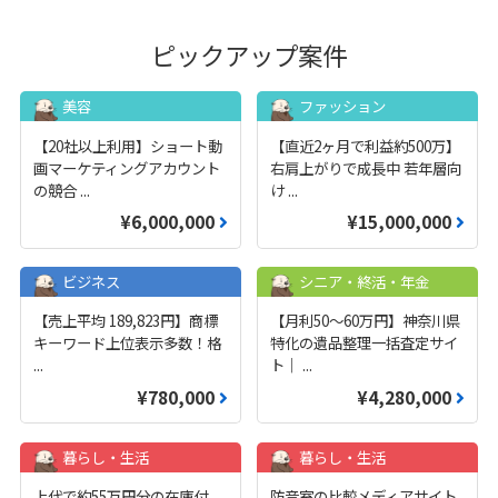
ピックアップ案件
美容
ファッション
【20社以上利用】ショート動
【直近2ヶ月で利益約500万】
画マーケティングアカウント
右肩上がりで成長中 若年層向
の競合
...
け
...
¥6,000,000
¥15,000,000
ビジネス
シニア・終活・年金
【売上平均 189,823円】商標
【月利50〜60万円】神奈川県
キーワード上位表示多数！格
特化の遺品整理一括査定サイ
...
ト｜
...
¥780,000
¥4,280,000
暮らし・生活
暮らし・生活
上代で約55万円分の在庫付
防音室の比較メディアサイト