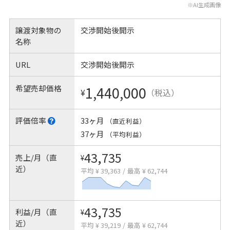
※AI生成画像
譲渡対象物の
交渉開始後開示
名称
URL
交渉開始後開示
希望売却価格
1,440,000
¥
（税込）
評価倍率
33ヶ月
（直近利益）
37ヶ月
（平均利益）
43,735
売上/月（直
¥
近）
平均 ¥ 39,363
/
最高 ¥ 62,744
43,735
利益/月（直
¥
近）
平均 ¥ 39,219
/
最高 ¥ 62,744