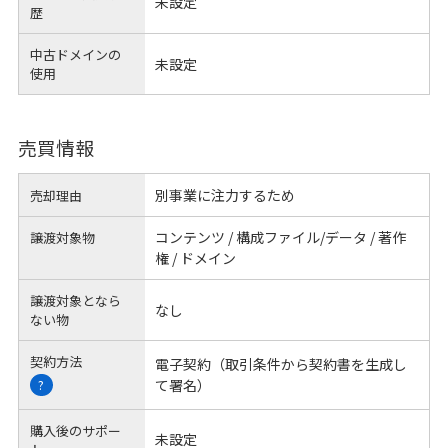
未設定
歴
中古ドメインの
未設定
使用
売買情報
別事業に注力するため
売却理由
コンテンツ / 構成ファイル/データ / 著作
譲渡対象物
権 / ドメイン
譲渡対象となら
なし
ない物
契約方法
電子契約（取引条件から契約書を生成し
て署名）
?
購入後のサポー
未設定