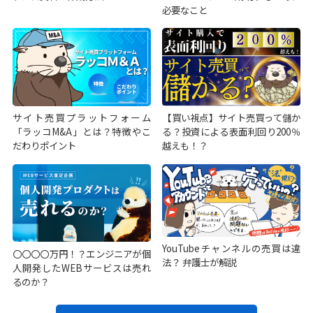
必要なこと
サイト売買プラットフォーム
【買い視点】サイト売買って儲か
「ラッコM&A」とは？特徴やこ
る？投資による表面利回り200％
だわりポイント
越えも！？
YouTubeチャンネルの売買は違
〇〇〇〇万円！？エンジニアが個
法？ 弁護士が解説
人開発したWEBサービスは売れ
るのか？