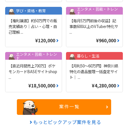
エンタメ・芸能・トレン
学び・資格・教育
ド
【権利譲渡】約50万円での販
【毎月5万円前後の収益】記
売実績あり｜占い・心理・自
事数600以上のVTuber特化サ
己理解
...
...
¥120,000
¥960,000
エンタメ・芸能・トレン
暮らし・生活
ド
【直近月間売上700万】ポケ
【月利50〜60万円】神奈川県
モンカードBASEサイトshop
特化の遺品整理一括査定サイ
...
ト｜
...
¥18,500,000
¥4,280,000
案件一覧
もっとピックアップ案件を見る