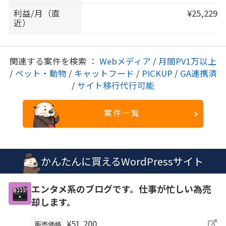
利益/月（直
¥25,229
近）
関連する案件を検索 ：
Webメディア
/
月間PV1万以上
/
ペット・動物
/
キャットフード
/
PICKUP
/
GA連携済
/
サイト移行代行可能
案件一覧
かんたんに買えるWordPressサイト
エンタメ系のブログです。仕事が忙しい為売
却します。
¥51,200
販売価格