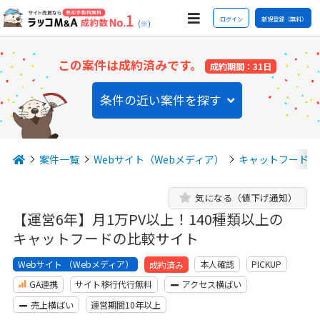
ログイン
新規登録（無料）
(※)
この案件は成約済みです。
成約期間：31日
条件の近い案件を探す
案件一覧
Webサイト（Webメディア）
キャットフード
気になる（値下げ通知）
【運営6年】月1万PV以上！140種類以上の
キャットフードの比較サイト
Webサイト （Webメディア）
本人確認
PICKUP
成約済み
GA連携
サイト移行代行無料
アクセス横ばい
売上横ばい
運営期間10年以上