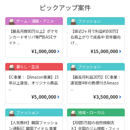
ピックアップ案件
ゲーム・漫画・アニメ
ファッション
【最高月商80万以上】ポケモ
【直近2ヶ月で利益約500万】
ンカードオリパ専門BASEサ
右肩上がりで成長中 若年層向
イト
...
け
...
¥1,000,000
¥15,000,000
暮らし・生活
ファッション
EC事業：【Amazon事業】15
【最高月利益20万】EC事業：
年以上運営、オリジナル商品
運営歴4年の商標付きAmazo
...
...
¥5,000,000
¥3,500,000
ファッション
地域・ローカル
【人気商材】韓国ファッショ
【月間5万超の自然検索流
ン通販EC 韓国アイドル 事業
入】全国のジム検索・フィッ