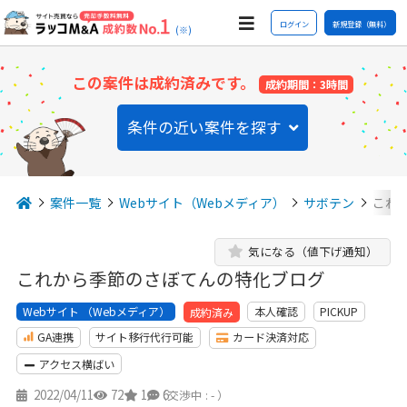
ログイン
新規登録（無料）
(※)
この案件は成約済みです。
成約期間：3時間
条件の近い案件を探す
案件一覧
Webサイト（Webメディア）
サボテン
これ
気になる（値下げ通知）
これから季節のさぼてんの特化ブログ
Webサイト （Webメディア）
本人確認
PICKUP
成約済み
GA連携
サイト移行代行可能
カード決済対応
アクセス横ばい
2022/04/11
72
1
6
（交渉中 : - ）