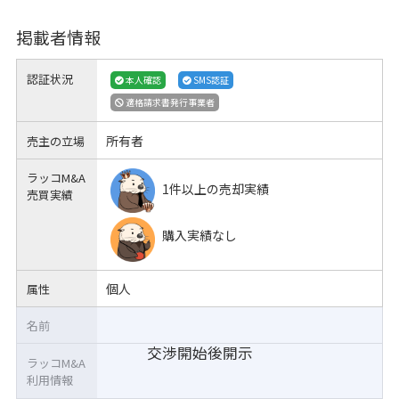
掲載者情報
認証状況
本人確認
SMS認証
適格請求書発行事業者
所有者
売主の立場
ラッコM&A
1件以上の売却実績
売買実績
購入実績なし
個人
属性
名前
交渉開始後開示
ラッコM&A
利用情報