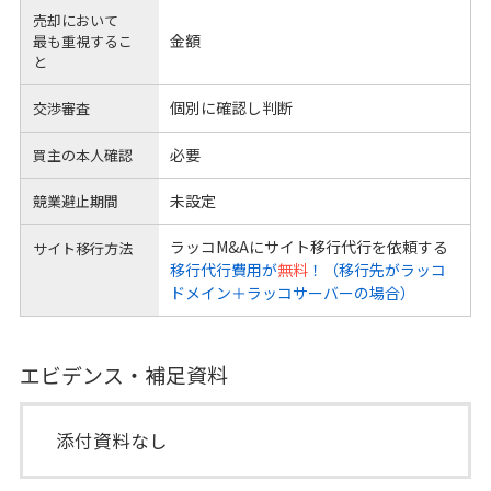
売却において
金額
最も重視するこ
と
個別に確認し判断
交渉審査
必要
買主の本人確認
未設定
競業避止期間
ラッコM&Aにサイト移行代行を依頼する
サイト移行方法
移行代行費用が
無料
！（移行先がラッコ
ドメイン＋ラッコサーバーの場合）
エビデンス・補足資料
添付資料なし