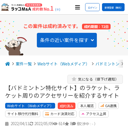
ログイン
新規登録（無料）
(※)
この案件は成約済みです。
成約期間：72日
条件の近い案件を探す
案件一覧
Webサイト（Webメディア）
バドミントン
気になる（値下げ通知）
【バドミントン特化サイト】のラケット、ラ
ケット周りのアクセサリーを紹介するサイト
Webサイト （Webメディア）
本人確認
GA連携
成約済み
サイト移行代行無料
カード決済対応
アクセス上昇
2022/04/11
2022/05/09
614
8
9
（交渉中 : - ）