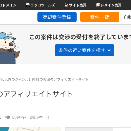
コドメイン
ラッコツールズ
サイト売買
ドメイン売買
売却案件登録
案件一覧
自
この案件は交渉の受付を終了していま
条件の近い案件を探す
MYL以外のジャンル】時計の修理のアフィリエイトサイト
理のアフィリエイトサイト
 :
4
交渉申込 :
7
（交渉中 : - ）