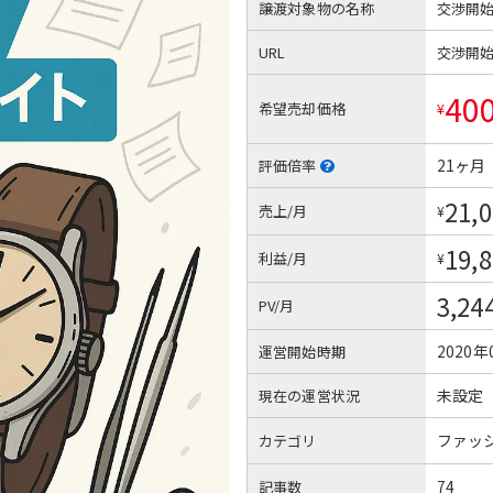
譲渡対象物の名称
交渉開
URL
交渉開
40
希望売却価格
¥
21ヶ月
評価倍率
21,
売上/月
¥
19,
利益/月
¥
3,24
PV/月
2020年
運営開始時期
未設定
現在の運営状況
ファッ
カテゴリ
74
記事数