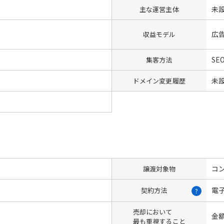
未
主な運営主体
広
収益モデル
SE
集客方法
未
ドメイン変更履歴
コン
譲渡対象物
電
契約方法
?
売却において
金
最も重視すること