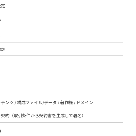
設定
告
O
設定
テンツ / 構成ファイル/データ / 著作権 / ドメイン
子契約（取引条件から契約書を生成して署名）
額