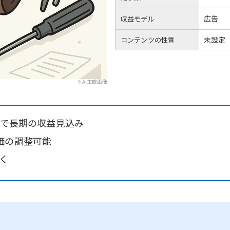
広告
収益モデル
未設定
コンテンツの性質
※AI生成画像
ので長期の収益見込み
価の調整可能
近く