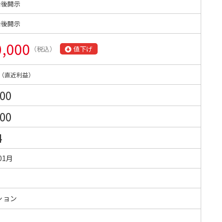
始後開示
始後開示
0,000
（税込）
値下げ
（直近利益）
000
800
4
01月
ション