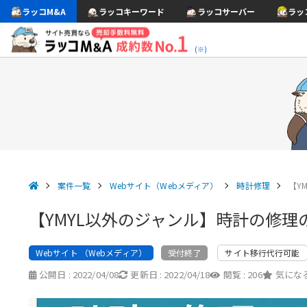
ラッコM&A
ラッコキーワード
ラッコサーバー
ラッ
(※)
案件一覧
Webサイト（Webメディア）
時計修理
【Y
【YMYL以外のジャンル】時計の修
Webサイト （Webメディア）
サイト移行代行可能
受付終了
公開日 :
2022/04/08
更新日 :
2022/04/18
閲覧 :
206
気になる