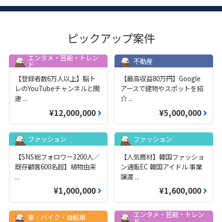
ピックアップ案件
エンタメ・芸能・トレン
不動産
ド
【登録者数6万人以上】脳ト
【最高収益80万円】Google
レのYouTubeチャンネルと関
アースで建物やスポットを紹
連
...
介
...
¥12,000,000
¥5,000,000
ファッション
ファッション
【SNS総フォロワー3200人／
【人気商材】韓国ファッショ
既存顧客600名超】植物由来
ン通販EC 韓国アイドル 事業
...
譲渡
...
¥1,000,000
¥1,600,000
エンタメ・芸能・トレン
車・バイク・自転車
ド