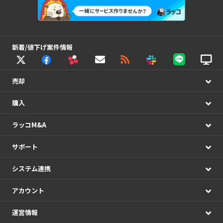
新着/値下げ案件情報
売却
購入
ラッコM&A
サポート
システム連携
アカウント
運営情報