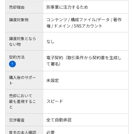
別事業に注力するため
売却理由
コンテンツ / 構成ファイル/データ / 著作
譲渡対象物
権 / ドメイン / SNSアカウント
譲渡対象となら
なし
ない物
契約方法
電子契約（取引条件から契約書を生成し
て署名）
?
購入後のサポー
未設定
ト
売却において
スピード
最も重視するこ
と
全て自動承認
交渉審査
必要
買主の本人確認