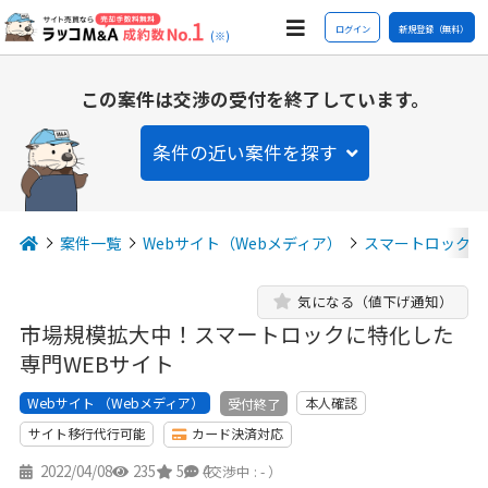
ログイン
新規登録（無料）
(※)
この案件は交渉の受付を終了しています。
条件の近い案件を探す
案件一覧
Webサイト（Webメディア）
スマートロック
気になる（値下げ通知）
市場規模拡大中！スマートロックに特化した
専門WEBサイト
Webサイト （Webメディア）
本人確認
受付終了
サイト移行代行可能
カード決済対応
2022/04/08
235
5
4
（交渉中 : - ）