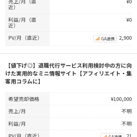
売上/月（直
¥0
近）
利益/月（直
¥0
近）
PV/月（直近）
2,900
GA連携
【値下げ◎】退職代行サービス利用検討中の方に向
けた実用的なミニ情報サイト【アフィリエイト・集
客用コラムに】
希望売却価格
¥100,000
売上/月
不明
利益/月
不明
PV/月（直近）
21
GA連携