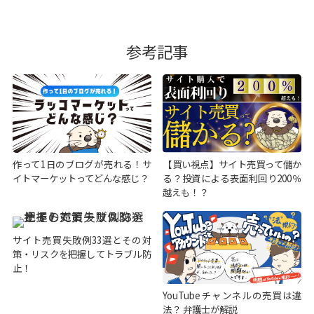
参考記事
作って1日のブログが売れる！サ
【買い視点】サイト売買って儲か
イトマーケットってどんな感じ？
る？投資による表面利回り200％
越えも！？
サイト売買失敗例33選とその対
策・リスクを把握してトラブル防
止！
YouTubeチャンネルの売買は違
法？ 弁護士が解説