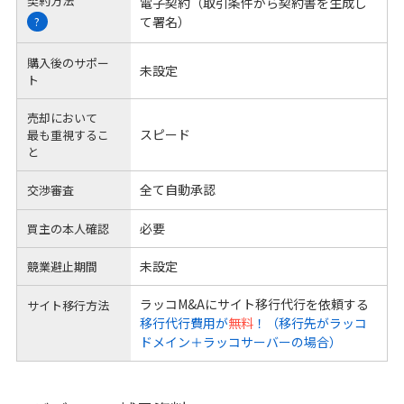
契約方法
電子契約（取引条件から契約書を生成し
て署名）
?
購入後のサポー
未設定
ト
売却において
スピード
最も重視するこ
と
全て自動承認
交渉審査
必要
買主の本人確認
未設定
競業避止期間
ラッコM&Aにサイト移行代行を依頼する
サイト移行方法
移行代行費用が
無料
！（移行先がラッコ
ドメイン＋ラッコサーバーの場合）