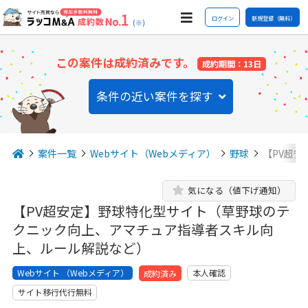
ログイン
新規登録（無料）
(※)
この案件は成約済みです。
成約期間：13日
条件の近い案件を探す
案件一覧
Webサイト（Webメディア）
野球
【PV超
気になる（値下げ通知）
【PV超安定】野球特化型サイト（草野球のテ
クニック向上、アマチュア指導者スキル向
上、ルール解説など）
Webサイト （Webメディア）
本人確認
成約済み
サイト移行代行無料