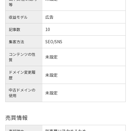
等
広告
収益モデル
10
記事数
SEO/SNS
集客方法
コンテンツの性
未設定
質
ドメイン変更履
未設定
歴
中古ドメインの
未設定
使用
売買情報
別事業に注力するため