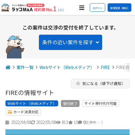
ログイン
新規登録（無料）
(※)
この案件は交渉の受付を終了しています。
条件の近い案件を探す
案件一覧
Webサイト（Webメディア）
FIRE
FIREの
気になる（値下げ通知）
FIREの情報サイト
Webサイト （Webメディア）
サイト移行代行可能
受付終了
カード決済対応
2022/04/08
2022/05/08
813
10
9
（交渉中 : - ）