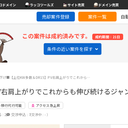
コドメイン
ラッコツールズ
サイト売買
ドメイン売買
売却案件登録
案件一覧
自
この案件は成約済みです。
成約期間：21日
条件の近い案件を探す
下げ■【上位KW多数＆DR15】PV右肩上がりでこれから…
PV右肩上がりでこれからも伸び続けるジャ
ト移行代行可能
アクセス急上昇
 :
2
交渉申込 :
7
（交渉中 : - ）