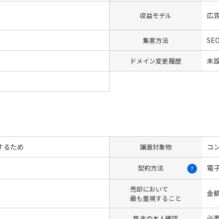
広
収益モデル
SE
集客方法
未
ドメイン変更履歴
するため
コン
譲渡対象物
電
契約方法
?
売却において
金
最も重視すること
必
買主の本人確認