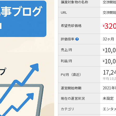
譲渡対象物の名称
交渉開
URL
交渉開
32
希望売却価格
¥
32ヶ月
評価倍率
10,
売上/月
¥
10,
利益/月
¥
17,2
PV/月（直近）
平均 10,
2021年
運営開始時期
未設定
現在の運営状況
エンタ
カテゴリ