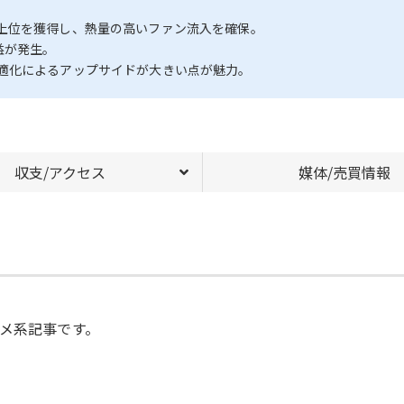
ードで上位を獲得し、熱量の高いファン流入を確保。
益が発生。
適化によるアップサイドが大きい点が魅力。
収支/アクセス
媒体/売買情報
。
タメ系記事です。