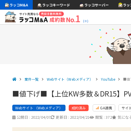
ラッコM&A
ラッコキーワード
ラッコサーバー
ラッ
(※)
案件一覧
Webサイト（Webメディア）
YouTube
■値
■値下げ■【上位KW多数＆DR15】
Webサイト （Webメディア）
GA連携
サイ
成約済み
公開日 :
2022/04/07
更新日 :
2022/04/21
閲覧 :
372
気になる