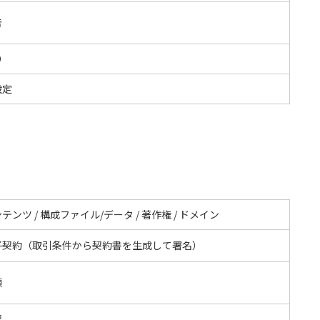
告
O
設定
テンツ / 構成ファイル/データ / 著作権 / ドメイン
子契約（取引条件から契約書を生成して署名）
額
要