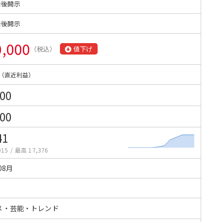
始後開示
始後開示
0,000
（税込）
値下げ
（直近利益）
000
000
41
015
/
最高 17,376
08月
メ・芸能・トレンド