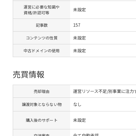
運営に必要な知識や
未設定
資格/許認可等
157
記事数
未設定
コンテンツの性質
未設定
中古ドメインの使用
売買情報
運営リソース不足/別事業に注力
売却理由
なし
譲渡対象とならない物
未設定
購入後のサポート
全て自動承認
交渉審査