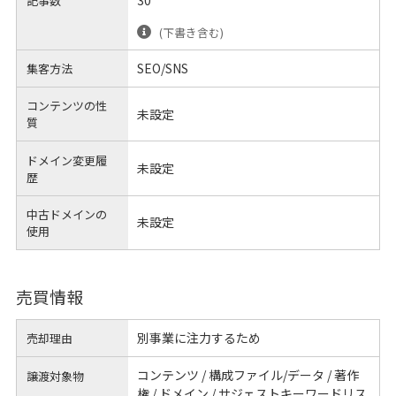
記事数
(下書き含む)
SEO/SNS
集客方法
コンテンツの性
未設定
質
ドメイン変更履
未設定
歴
中古ドメインの
未設定
使用
売買情報
別事業に注力するため
売却理由
コンテンツ / 構成ファイル/データ / 著作
譲渡対象物
権 / ドメイン / サジェストキーワードリス