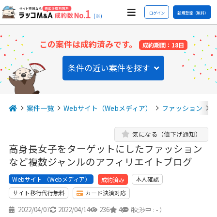
ログイン
新規登録（無料）
(※)
この案件は成約済みです。
成約期間：18日
条件の近い案件を探す
案件一覧
Webサイト（Webメディア）
ファッション
気になる（値下げ通知）
高身長女子をターゲットにしたファッション
など複数ジャンルのアフィリエイトブログ
Webサイト （Webメディア）
本人確認
成約済み
サイト移行代行無料
カード決済対応
2022/04/07
2022/04/14
236
4
4
（交渉中 : - ）