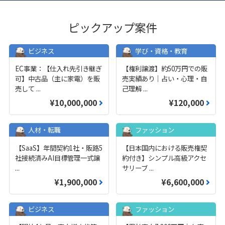
ピックアップ案件
ビジネス
学び・資格・教育
EC事業：【仕入れ先引き継ぎ
【権利譲渡】約50万円での販
可】中古品（主に家電）を販
売実績あり｜占い・心理・自
売して
...
己理解
...
¥10,000,000
¥120,000
人材・転職
ファッション
【SaaS】年間契約1社・販路5
【日本国内における販売権契
社接続済みAI目標管理一式譲
約付き】シンプル高級アクセ
...
サリーブ
...
¥1,900,000
¥6,600,000
ビジネス
ファッション