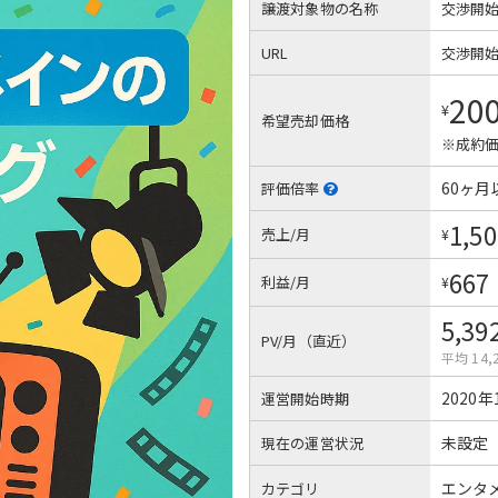
譲渡対象物の名称
交渉開
URL
交渉開
20
¥
希望売却価格
※成約価
60ヶ月
評価倍率
1,50
売上/月
¥
667
利益/月
¥
5,39
PV/月（直近）
平均 14,
2020年
運営開始時期
未設定
現在の運営状況
エンタ
カテゴリ