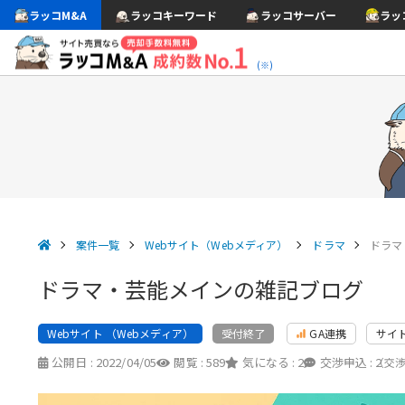
ラッコM&A
ラッコキーワード
ラッコサーバー
ラッ
(※)
案件一覧
Webサイト（Webメディア）
ドラマ
ドラマ
ドラマ・芸能メインの雑記ブログ
Webサイト （Webメディア）
GA連携
サイ
受付終了
公開日 :
2022/04/05
閲覧 :
589
気になる :
2
交渉申込 :
2
（交渉中