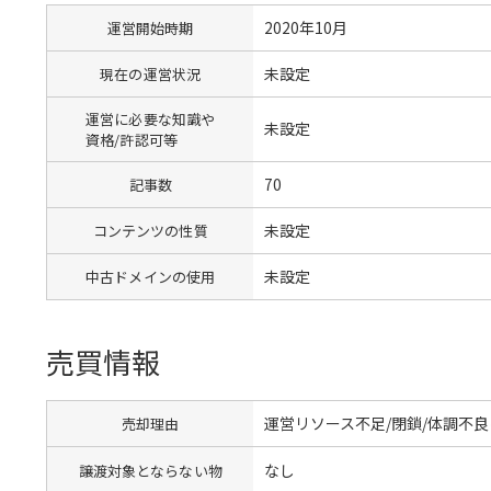
2020年10月
運営開始時期
未設定
現在の運営状況
運営に必要な知識や
未設定
資格/許認可等
70
記事数
未設定
コンテンツの性質
未設定
中古ドメインの使用
売買情報
運営リソース不足/閉鎖/体調不
売却理由
なし
譲渡対象とならない物