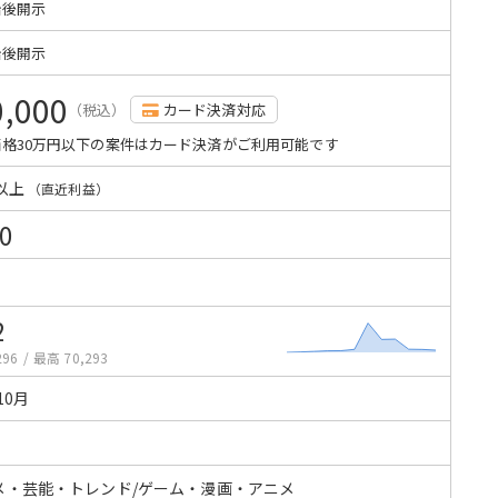
始後開示
始後開示
0,000
（税込）
カード決済対応
格30万円以下の案件はカード決済がご利用可能です
以上
（直近利益）
0
2
296
/
最高 70,293
10月
メ・芸能・トレンド/ゲーム・漫画・アニメ