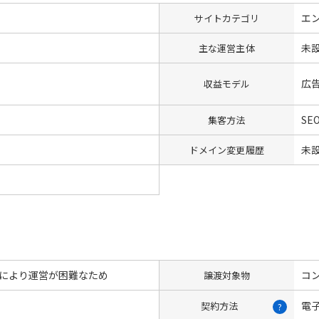
エ
サイトカテゴリ
未
主な運営主体
広
収益モデル
SE
集客方法
未
ドメイン変更履歴
良により運営が困難なため
コン
譲渡対象物
電
契約方法
?