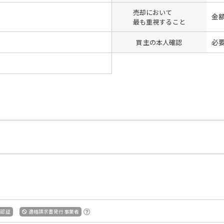
売却において
金
最も重視すること
必
買主の本人確認
S認証
適格請求書発行事業者