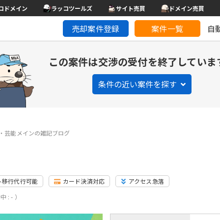
コドメイン
ラッコツールズ
サイト売買
ドメイン売買
売却案件登録
案件一覧
自
この案件は交渉の受付を終了していま
条件の近い案件を探す
・芸能メインの雑記ブログ
ト移行代行可能
カード決済対応
アクセス急落
 : - ）