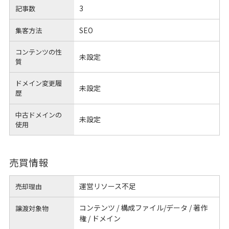
3
記事数
SEO
集客方法
コンテンツの性
未設定
質
ドメイン変更履
未設定
歴
中古ドメインの
未設定
使用
売買情報
運営リソース不足
売却理由
コンテンツ / 構成ファイル/データ / 著作
譲渡対象物
権 / ドメイン