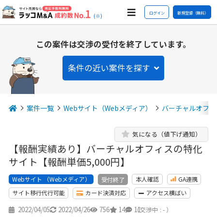
ログイン
新規登録（無料）
(※)
この案件は交渉の受付を終了しています。
条件の近い案件を探す
案件一覧
Webサイト（Webメディア）
バーチャルオフィ
気になる（値下げ通知）
【報酬実績あり】バーチャルオフィスの特化
サイト【報酬単価5,000円】
Webサイト （Webメディア）
本人確認
GA連携
受付終了
サイト移行代行可能
カード決済対応
アクセス横ばい
2022/04/05
2022/04/26
756
14
11
（交渉中 : - ）