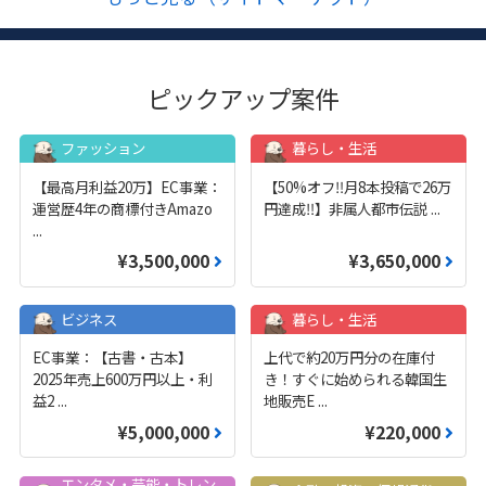
ピックアップ案件
ファッション
暮らし・生活
【最高月利益20万】EC事業：
【50%オフ‼️月8本投稿で26万
運営歴4年の商標付きAmazo
円達成‼️】非属人都市伝説
...
...
¥3,500,000
¥3,650,000
ビジネス
暮らし・生活
EC事業：【古書・古本】
上代で約20万円分の在庫付
2025年売上600万円以上・利
き！すぐに始められる韓国生
益2
...
地販売E
...
¥5,000,000
¥220,000
エンタメ・芸能・トレン