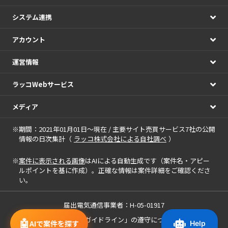
システム連携
アカウント
運営情報
ラッコWebサービス
メディア
※期間：2021年01月01日～現在 / 主要サイト売買サービス7社の公開
情報の日次集計（
ラッコ株式会社による自社調べ
）
※
案件に表示される画像
はAIによる自動生成です（案件名・アピー
ルポイントを基に作成）。正確な情報は案件詳細をご確認くださ
い。
届出電気通信事業者：H-05-01917
「中小M&Aガイドライン」の遵守について
🤖
AIで案件を探す