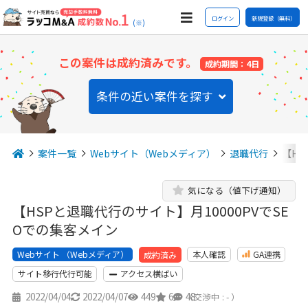
ログイン
新規登録（無料）
(※)
この案件は成約済みです。
成約期間：4日
条件の近い案件を探す
案件一覧
Webサイト（Webメディア）
退職代行
【HS
気になる（値下げ通知）
【HSPと退職代行のサイト】月10000PVでSE
Oでの集客メイン
Webサイト （Webメディア）
本人確認
GA連携
成約済み
サイト移行代行可能
アクセス横ばい
2022/04/04
2022/04/07
449
6
48
（交渉中 : - ）