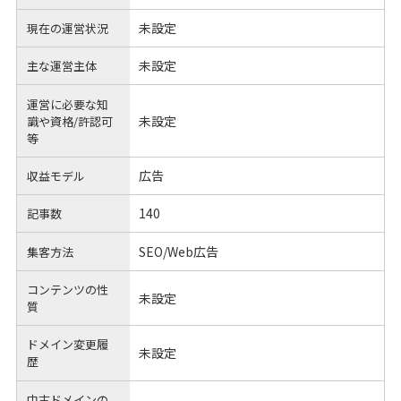
未設定
現在の運営状況
未設定
主な運営主体
運営に必要な知
未設定
識や
資格/許認可
等
広告
収益モデル
140
記事数
SEO/Web広告
集客方法
コンテンツの性
未設定
質
ドメイン変更履
未設定
歴
中古ドメインの