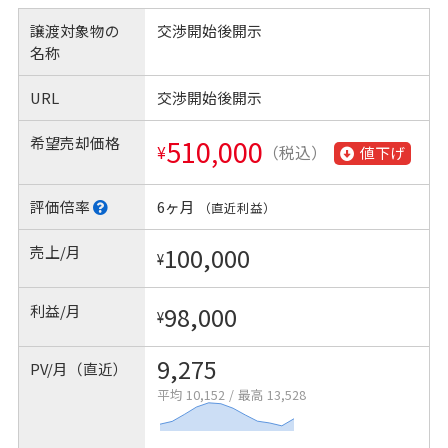
譲渡対象物の
交渉開始後開示
名称
URL
交渉開始後開示
希望売却価格
510,000
¥
（税込）
値下げ
評価倍率
6ヶ月
（直近利益）
売上/月
100,000
¥
利益/月
98,000
¥
9,275
PV/月（直近）
平均 10,152
/
最高 13,528