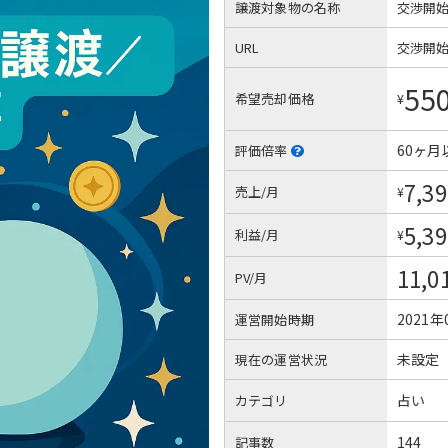
譲渡対象物の名称
交渉開
URL
交渉開
55
希望売却価格
¥
60ヶ月
評価倍率
7,39
売上/月
¥
5,39
利益/月
¥
11,0
PV/月
2021年
運営開始時期
未設定
現在の運営状況
占い
カテゴリ
144
記事数