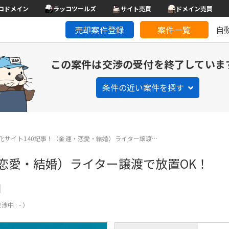
コドメイン
ラッコツールズ
サイト売買
ドメイン売買
売却案件登録
案件一覧
自
この案件は交渉の受付を終了していま
条件の近い案件を探す
化サイト140記事！（金運・恋愛・結婚）ライター譲渡…
・恋愛・結婚）ライター譲渡で放置OK！
渉中 : - ）