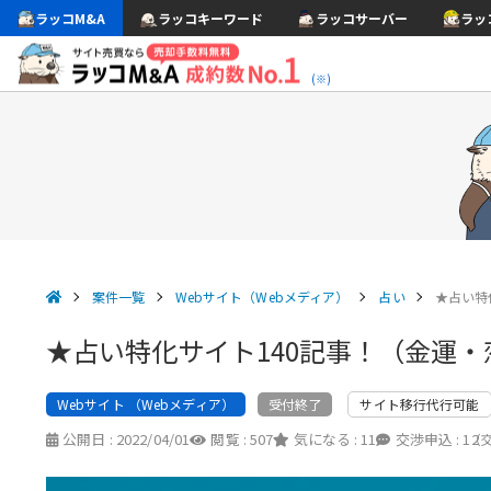
ラッコM&A
ラッコキーワード
ラッコサーバー
ラッ
(※)
案件一覧
Webサイト（Webメディア）
占い
★占い特
★占い特化サイト140記事！（金運
Webサイト （Webメディア）
サイト移行代行可能
受付終了
公開日 :
2022/04/01
閲覧 :
507
気になる :
11
交渉申込 :
12
（交