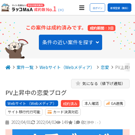
ログイン
新規登録（無料）
(※)
この案件は成約済みです。
成約期間：3日
条件の近い案件を探す
案件一覧
Webサイト（Webメディア）
恋愛
PV上昇中
気になる（値下げ通知）
PV上昇中の恋愛ブログ
Webサイト （Webメディア）
本人確認
GA連携
成約済み
サイト移行代行可能
カード決済対応
2022/04/01
2022/04/02
149
1
8
（交渉中 : - ）