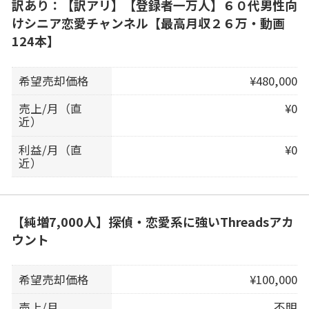
訳あり：【訳アリ】【登録者一万人】６０代男性向
けシニア恋愛チャンネル【最高月収２６万・動画
124本】
希望売却価格
¥480,000
売上/月（直
¥0
近）
利益/月（直
¥0
近）
【純増7,000人】探偵・恋愛系に強いThreadsアカ
ウント
希望売却価格
¥100,000
売上/月
不明