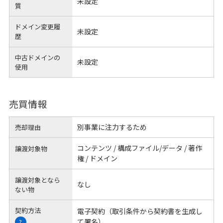
未設定
質
ドメイン変更履
未設定
歴
中古ドメインの
未設定
使用
売買情報
別事業に注力するため
売却理由
コンテンツ / 構成ファイル/データ / 著作
譲渡対象物
権 / ドメイン
譲渡対象となら
なし
ない物
契約方法
電子契約（取引条件から契約書を生成し
て署名）
?