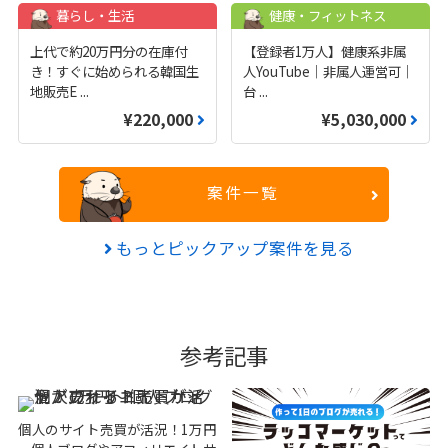
暮らし・生活
健康・フィットネス
上代で約20万円分の在庫付
【登録者1万人】健康系非属
き！すぐに始められる韓国生
人YouTube｜非属人運営可｜
地販売E
...
台
...
¥220,000
¥5,030,000
案件一覧
もっとピックアップ案件を見る
参考記事
個人のサイト売買が活況！1万円