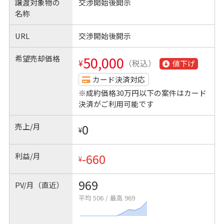
譲渡対象物の
交渉開始後開示
名称
URL
交渉開始後開示
希望売却価格
50,000
¥
（税込）
値下げ
カード決済対応
※成約価格30万円以下の案件はカード
決済がご利用可能です
売上/月
0
¥
利益/月
-660
¥
969
PV/月（直近）
平均 506
/
最高 969