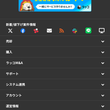
新着/値下げ案件情報
売却
購入
ラッコM&A
サポート
システム連携
アカウント
運営情報