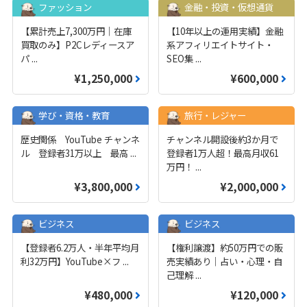
ファッション
金融・投資・仮想通貨
【累計売上7,300万円｜在庫
【10年以上の運用実績】金融
買取のみ】P2Cレディースア
系アフィリエイトサイト・
パ
...
SEO集
...
¥1,250,000
¥600,000
学び・資格・教育
旅行・レジャー
歴史関係 YouTube チャンネ
チャンネル開設後約3か月で
ル 登録者31万以上 最高
...
登録者1万人超！最高月収61
万円！
...
¥3,800,000
¥2,000,000
ビジネス
ビジネス
【登録者6.2万人・半年平均月
【権利譲渡】約50万円での販
利32万円】YouTube×フ
...
売実績あり｜占い・心理・自
己理解
...
¥480,000
¥120,000