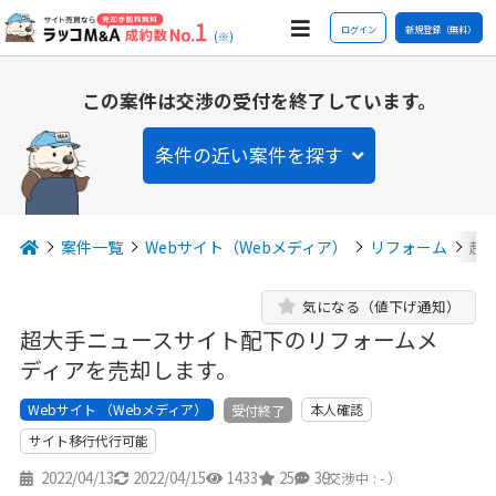
ログイン
新規登録（無料）
(※)
この案件は交渉の受付を終了しています。
条件の近い案件を探す
案件一覧
Webサイト（Webメディア）
リフォーム
超
気になる（値下げ通知）
超大手ニュースサイト配下のリフォームメ
ディアを売却します。
Webサイト （Webメディア）
本人確認
受付終了
サイト移行代行可能
2022/04/13
2022/04/15
1433
25
39
（交渉中 : - ）