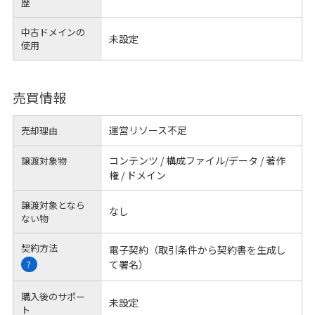
歴
中古ドメインの
未設定
使用
売買情報
運営リソース不足
売却理由
コンテンツ / 構成ファイル/データ / 著作
譲渡対象物
権 / ドメイン
譲渡対象となら
なし
ない物
契約方法
電子契約（取引条件から契約書を生成し
て署名）
?
購入後のサポー
未設定
ト