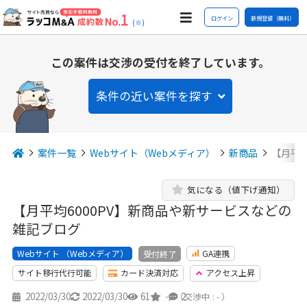
ログイン
新規登録（無料）
(※)
この案件は交渉の受付を終了しています。
条件の近い案件を探す
案件一覧
Webサイト（Webメディア）
新商品
【月平均
気になる（値下げ通知）
【月平均6000PV】新商品や新サービスなどの
雑記ブログ
Webサイト （Webメディア）
GA連携
受付終了
サイト移行代行可能
カード決済対応
アクセス上昇
2022/03/30
2022/03/30
61
-
2
（交渉中 : - ）