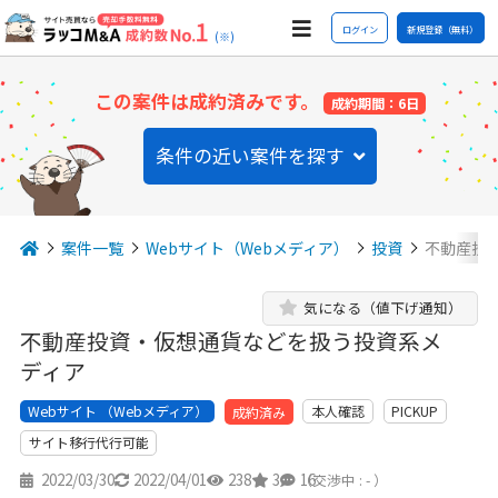
ログイン
新規登録（無料）
(※)
この案件は成約済みです。
成約期間：6日
条件の近い案件を探す
案件一覧
Webサイト（Webメディア）
投資
不動産投
気になる（値下げ通知）
不動産投資・仮想通貨などを扱う投資系メ
ディア
Webサイト （Webメディア）
本人確認
PICKUP
成約済み
サイト移行代行可能
2022/03/30
2022/04/01
238
3
16
（交渉中 : - ）