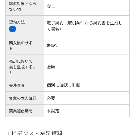
譲渡対象となら
なし
ない物
契約方法
電子契約（取引条件から契約書を生成し
て署名）
?
購入後のサポー
未設定
ト
売却において
金額
最も重視するこ
と
個別に確認し判断
交渉審査
必要
買主の本人確認
未設定
競業避止期間
エビデンス・補足資料