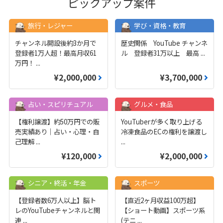
ピックアップ案件
旅行・レジャー
学び・資格・教育
チャンネル開設後約3か月で
歴史関係 YouTube チャンネ
登録者1万人超！最高月収61
ル 登録者31万以上 最高
...
万円！
...
¥2,000,000
¥3,700,000
占い・スピリチュアル
グルメ・食品
【権利譲渡】約50万円での販
YouTuberが多く取り上げる
売実績あり｜占い・心理・自
冷凍食品のECの権利を譲渡し
己理解
...
...
¥120,000
¥2,000,000
シニア・終活・年金
スポーツ
【登録者数6万人以上】脳ト
【直近2ヶ月収益100万超】
レのYouTubeチャンネルと関
【ショート動画】スポーツ系
連
...
(テニ
...