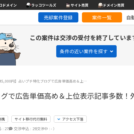
コドメイン
ラッコツールズ
サイト売買
ドメイン売買
売却案件登録
案件一覧
自
この案件は交渉の受付を終了していま
条件の近い案件を探す
45,000円】占いプチ特化ブログで広告単価高め＆上…
ブログで広告単価高め＆上位表示記事多数！
連携
サイト移行代行無料
アクセス下落
 :
27
交渉申込 :
29
（交渉中 : - ）