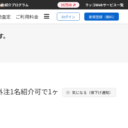
紹介プログラム
35万ID 🎉
ラッコWebサービス一覧
動査定
ご利用料金
ログイン
新規登録（無料）
す。
外注1名紹介可で1ヶ
気になる（値下げ通知）