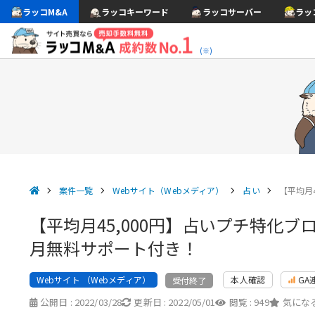
ラッコM&A
ラッコキーワード
ラッコサーバー
ラッ
(※)
案件一覧
Webサイト（Webメディア）
占い
【平均月
【平均月45,000円】占いプチ特化
月無料サポート付き！
Webサイト （Webメディア）
本人確認
GA
受付終了
公開日 :
2022/03/28
更新日 :
2022/05/01
閲覧 :
949
気になる