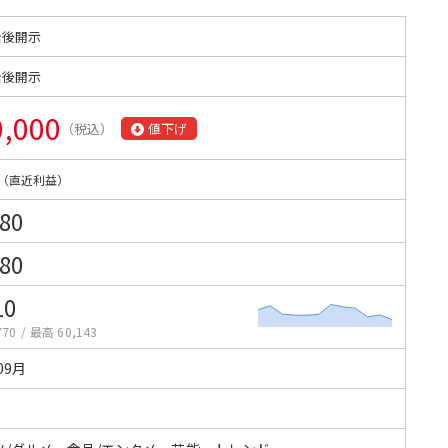
始後開示
始後開示
0,000
（税込）
値下げ
（直近利益）
280
280
10
770
/
最高 60,143
09月