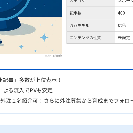
スポー
カテゴリ
400
記事数
広告
収益モデル
未設定
コンテンツの性質
※AI生成画像
連記事』多数が上位表示！
による流入でPVも安定
＆外注１名紹介可！さらに外注募集から育成までフォロ