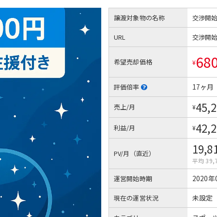
譲渡対象物の名称
交渉開
URL
交渉開
68
希望売却価格
¥
17ヶ月
評価倍率
45,
売上/月
¥
42,
利益/月
¥
19,8
PV/月（直近）
平均 39,
2020年
運営開始時期
未設定
現在の運営状況