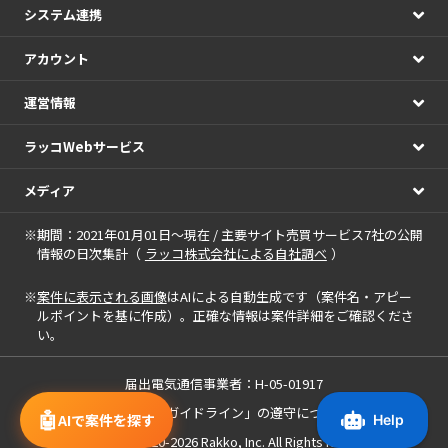
システム連携
アカウント
運営情報
ラッコWebサービス
メディア
※期間：2021年01月01日～現在 / 主要サイト売買サービス7社の公開
情報の日次集計（
ラッコ株式会社による自社調べ
）
※
案件に表示される画像
はAIによる自動生成です（案件名・アピー
ルポイントを基に作成）。正確な情報は案件詳細をご確認くださ
い。
届出電気通信事業者：H-05-01917
「中小M&Aガイドライン」の遵守について
🤖
AIで案件を探す
Copyright(c) 2020-2026
Rakko, Inc.
All Rights Reserved.