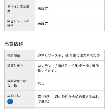
ドメイン変更履
未設定
歴
中古ドメインの
未設定
使用
売買情報
運営リソース不足/別事業に注力するため
売却理由
コンテンツ / 構成ファイル/データ / 著作
譲渡対象物
権 / ドメイン
譲渡対象となら
なし
ない物
契約方法
電子契約（取引条件から契約書を生成し
て署名）
?