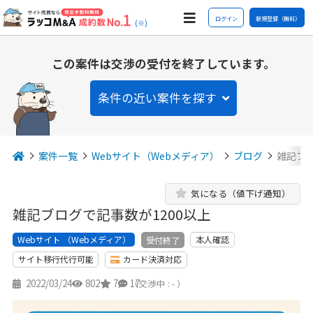
ログイン
新規登録（無料）
(※)
この案件は交渉の受付を終了しています。
条件の近い案件を探す
案件一覧
Webサイト（Webメディア）
ブログ
雑記ブロ
気になる（値下げ通知）
雑記ブログで記事数が1200以上
Webサイト （Webメディア）
本人確認
受付終了
サイト移行代行可能
カード決済対応
2022/03/24
802
7
17
（交渉中 : - ）