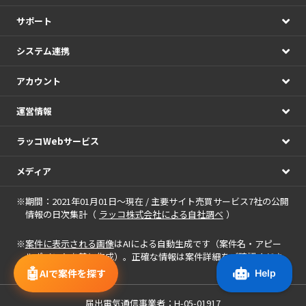
サポート
システム連携
アカウント
運営情報
ラッコWebサービス
メディア
※期間：2021年01月01日～現在 / 主要サイト売買サービス7社の公開
情報の日次集計（
ラッコ株式会社による自社調べ
）
※
案件に表示される画像
はAIによる自動生成です（案件名・アピー
ルポイントを基に作成）。正確な情報は案件詳細をご確認くださ
い。
🤖
AIで案件を探す
届出電気通信事業者：H-05-01917