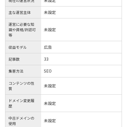
未設定
現在の運営状況
未設定
主な運営主体
運営に必要な知
未設定
識や
資格/許認可
等
広告
収益モデル
33
記事数
SEO
集客方法
コンテンツの性
未設定
質
ドメイン変更履
未設定
歴
中古ドメインの
未設定
使用