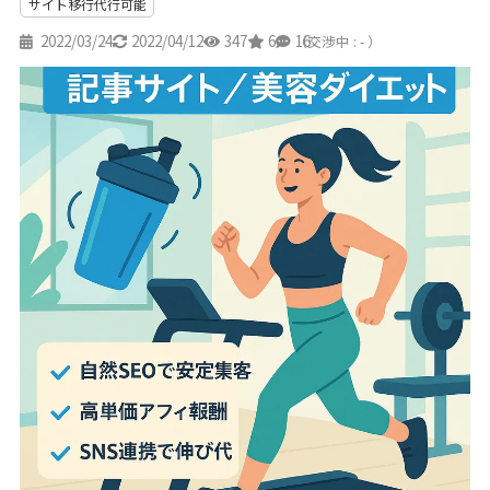
サイト移行代行可能
2022/03/24
2022/04/12
347
6
16
（交渉中 : - ）