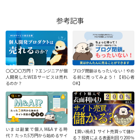
参考記事
〇〇〇〇万円！？エンジニアが個
ブログ閉鎖はもったいない！やめ
人開発したWEBサービスは売れ
る前に売ってみよう！【初心者
るのか？
OK】
いまは副業で個人M&Aする時
【買い視点】サイト売買って儲か
代？ たった5万円から始めるサイ
る？投資による表面利回り200％