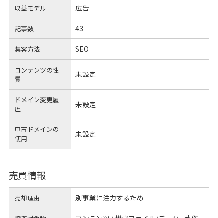
広告
収益モデル
43
記事数
SEO
集客方法
コンテンツの性
未設定
質
ドメイン変更履
未設定
歴
中古ドメインの
未設定
使用
売買情報
別事業に注力するため
売却理由