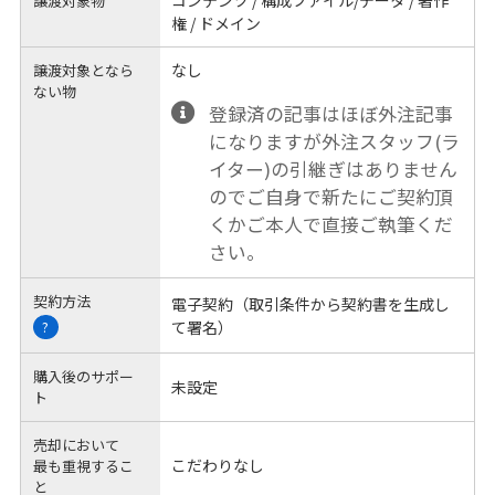
コンテンツ / 構成ファイル/データ / 著作
譲渡対象物
権 / ドメイン
なし
譲渡対象となら
ない物
登録済の記事はほぼ外注記事
になりますが外注スタッフ(ラ
イター)の引継ぎはありません
のでご自身で新たにご契約頂
くかご本人で直接ご執筆くだ
さい。
契約方法
電子契約（取引条件から契約書を生成し
て署名）
?
購入後のサポー
未設定
ト
売却において
こだわりなし
最も重視するこ
と