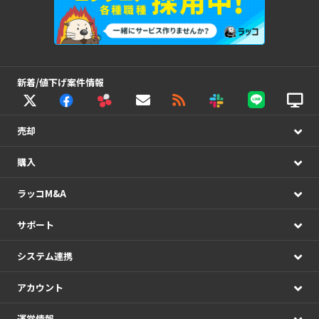
新着/値下げ案件情報
売却
購入
ラッコM&A
サポート
システム連携
アカウント
運営情報