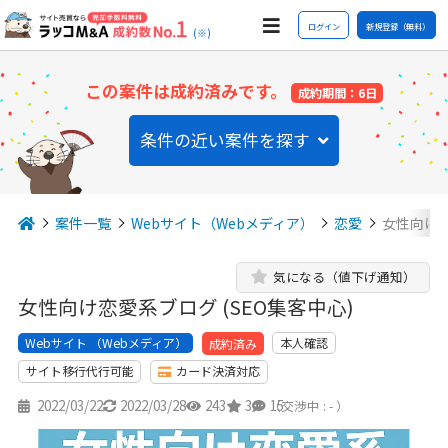
ログイン
新規登録（無料）
(※)
この案件は成約済みです。
成約期間：6日
条件の近い案件を探す
案件一覧
Webサイト（Webメディア）
恋愛
女性向け恋
気になる（値下げ通知）
女性向け恋愛系ブログ (SEO集客中心)
Webサイト （Webメディア）
本人確認
成約済み
サイト移行代行可能
カード決済対応
2022/03/22
2022/03/28
243
3
15
（交渉中 : - ）