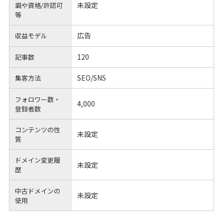
未設定
識や
資格/許認可
等
広告
収益モデル
120
記事数
SEO/SNS
集客方法
フォロワー数・
4,000
登録者数
コンテンツの性
未設定
質
ドメイン変更履
未設定
歴
中古ドメインの
未設定
使用