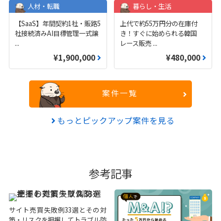
人材・転職
暮らし・生活
【SaaS】年間契約1社・販路5
上代で約55万円分の在庫付
社接続済みAI目標管理一式譲
き！すぐに始められる韓国
...
レース販売
...
¥1,900,000
¥480,000
案件一覧
もっとピックアップ案件を見る
参考記事
サイト売買失敗例33選とその対
策・リスクを把握してトラブル防