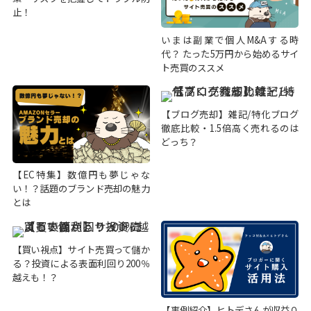
止！
いまは副業で個人M&Aする時
代？ たった5万円から始めるサイ
ト売買のススメ
【ブログ売却】雑記/特化ブログ
徹底比較・1.5倍高く売れるのは
どっち？
【EC特集】数億円も夢じゃな
い！？話題のブランド売却の魅力
とは
【買い視点】サイト売買って儲か
る？投資による表面利回り200％
越えも！？
【事例紹介】ヒトデさんが収益０