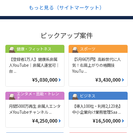
もっと見る（サイトマーケット）
ピックアップ案件
健康・フィットネス
スポーツ
【登録者1万人】健康系非属
【5月66万円】高齢世代に人
人YouTube｜非属人運営可｜
気！右肩上がりの格闘技
台
...
YouTu
...
¥5,030,000
¥3,430,000
エンタメ・芸能・トレン
ビジネス
ド
月間5000万再生 非属人エンタ
【導入100社・利用2,123名】
メYouTubeチャンネル
...
中小企業向け業務管理Saa
...
¥4,250,000
¥16,500,000