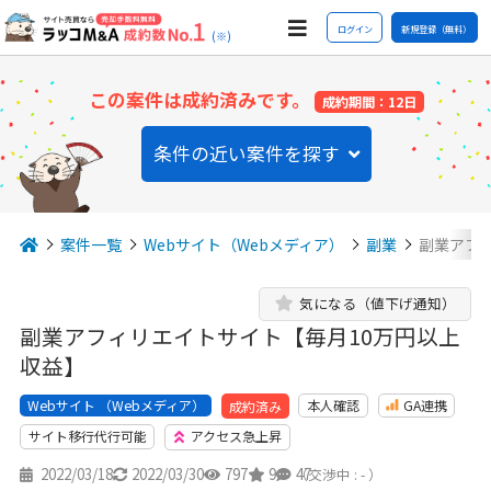
ログイン
新規登録（無料）
(※)
この案件は成約済みです。
成約期間：12日
条件の近い案件を探す
案件一覧
Webサイト（Webメディア）
副業
副業アフ
気になる（値下げ通知）
副業アフィリエイトサイト【毎月10万円以上
収益】
Webサイト （Webメディア）
本人確認
GA連携
成約済み
サイト移行代行可能
アクセス急上昇
2022/03/18
2022/03/30
797
9
47
（交渉中 : - ）