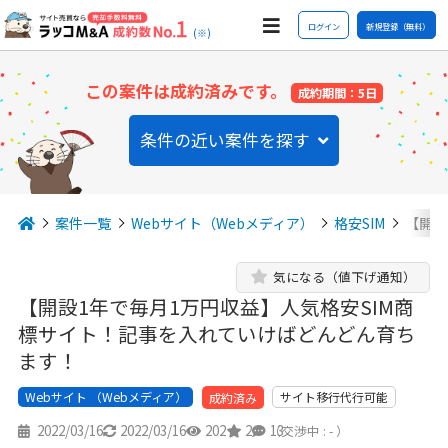
ログイン
新規登録（無料）
(※)
この案件は成約済みです。
成約期間：5日
条件の近い案件を探す
案件一覧
Webサイト（Webメディア）
格安SIM
【開設
気になる（値下げ通知）
【開設1年で毎月1万円収益】人気格安SIM商
標サイト！記事を入れていけばどんどん育ち
ます！
Webサイト （Webメディア）
サイト移行代行可能
成約済み
2022/03/16
2022/03/16
202
2
13
（交渉中 : - ）