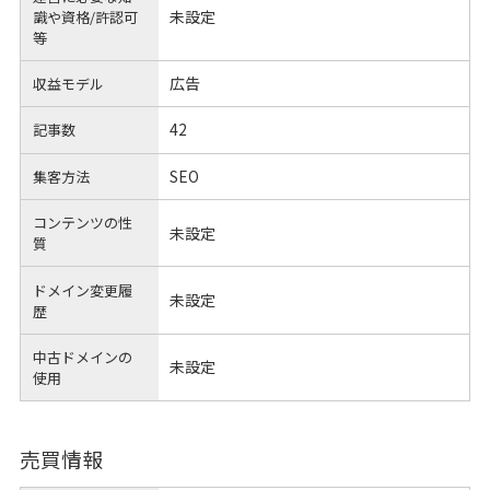
未設定
識や
資格/許認可
等
広告
収益モデル
42
記事数
SEO
集客方法
コンテンツの性
未設定
質
ドメイン変更履
未設定
歴
中古ドメインの
未設定
使用
売買情報