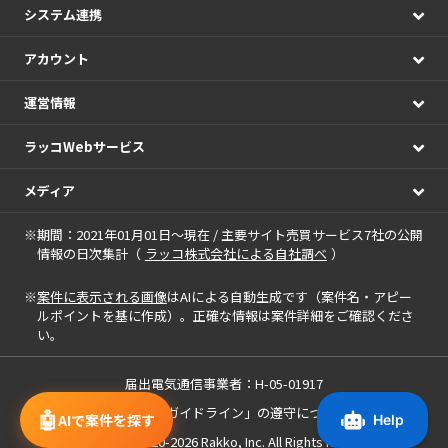
システム連携
アカウント
運営情報
ラッコWebサービス
メディア
※期間：2021年01月01日～現在 / 主要サイト売買サービス7社の公開
情報の日次集計（
ラッコ株式会社による自社調べ
）
※
案件に表示される画像
はAIによる自動生成です（案件名・アピー
ルポイントを基に作成）。正確な情報は案件詳細をご確認くださ
い。
届出電気通信事業者：H-05-01917
「中小M&Aガイドライン」の遵守について
🤖
AIで案件を探す
Copyright(c) 2020-2026
Rakko, Inc.
All Rights Reserved.