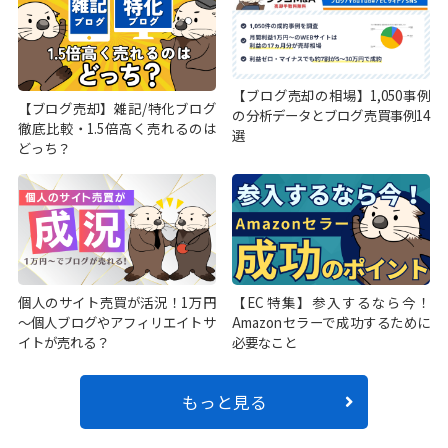
【ブログ売却の相場】1,050事例
【ブログ売却】雑記/特化ブログ
の分析データとブログ売買事例14
徹底比較・1.5倍高く売れるのは
選
どっち？
個人のサイト売買が活況！1万円
【EC特集】参入するなら今！
～個人ブログやアフィリエイトサ
Amazonセラーで成功するために
イトが売れる？
必要なこと
もっと見る