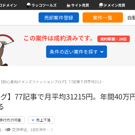
コドメイン
ラッコツールズ
サイト売買
ドメイン売買
売却案件登録
案件一覧
自
この案件は成約済みです。
成約期間：20日
条件の近い案件を探す
【初心者向けメンズファッションブログ】77記事で月平均312…
77記事で月平均31215円。年間40万円ぐ
る
移行代行可能
売上下落
 :
4
交渉申込 :
18
（交渉中 : - ）