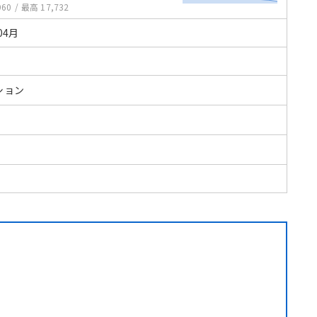
960
/
最高 17,732
04月
ション