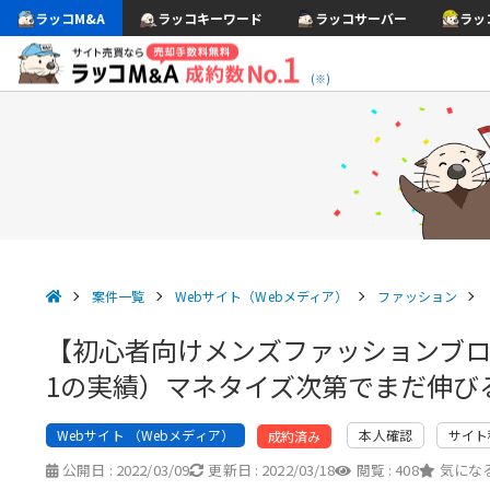
ラッコM&A
ラッコキーワード
ラッコサーバー
ラッ
(※)
案件一覧
Webサイト（Webメディア）
ファッション
【初心者向けメンズファッションブログ】
1の実績）マネタイズ次第でまだ伸び
Webサイト （Webメディア）
本人確認
サイト
成約済み
公開日 :
2022/03/09
更新日 :
2022/03/18
閲覧 :
408
気になる