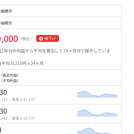
始後開示
始後開示
0,000
（税込）
値下げ
近1年分の利益から平均を算出して24ヶ月分で提示していま
。
平均31215円 x 24ヶ月
（直近利益）
（平均利益）
330
,751
/
最高 ¥ 61,697
230
,651
/
最高 ¥ 60,597
4