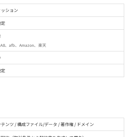
ァッション
設定
告
A8、afb、Amazon、楽天
O
設定
テンツ / 構成ファイル/データ / 著作権 / ドメイン