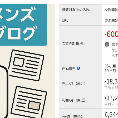
譲渡対象物の名称
交渉開
URL
交渉開
60
¥
希望売却価格
直
す
※月
35ヶ月
評価倍率
19ヶ月
18,
¥
売上/月（直近）
平均 ¥ 33
17,
¥
利益/月（直近）
平均 ¥ 32
6,64
PV/月（直近）