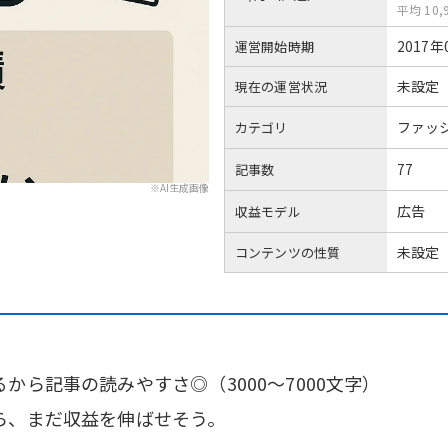
平均 10,
2017年
運営開始時期
未設定
現在の運営状況
ファッ
カテゴリ
77
記事数
※AI生成画像
広告
収益モデル
未設定
コンテンツの性質
。
から記事の読みやすさ◎（3000〜7000文字）
ら、まだ収益を伸ばせそう。