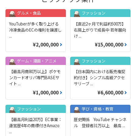
グルメ・食品
ファッション
YouTuberが多く取り上げる
【直近2ヶ月で利益約500万】
冷凍食品のECの権利を譲渡し
右肩上がりで成長中 若年層向
...
け
...
¥2,000,000
¥15,000,000
ゲーム・漫画・アニメ
ファッション
【最高月商80万以上】ポケモ
【日本国内における販売権契
ンカードオリパ専門BASEサ
約付き】シンプル高級アクセ
イト
...
サリーブ
...
¥1,000,000
¥6,600,000
ファッション
学び・資格・教育
【最高月利益20万】EC事業：
歴史関係 YouTube チャンネ
運営歴4年の商標付きAmazo
ル 登録者31万以上 最高
...
...