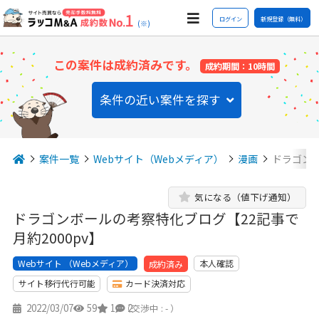
ログイン
新規登録（無料）
(※)
この案件は成約済みです。
成約期間：10時間
条件の近い案件を探す
案件一覧
Webサイト（Webメディア）
漫画
ドラゴンボ
気になる（値下げ通知）
ドラゴンボールの考察特化ブログ【22記事で
月約2000pv】
Webサイト （Webメディア）
本人確認
成約済み
サイト移行代行可能
カード決済対応
2022/03/07
59
1
2
（交渉中 : - ）