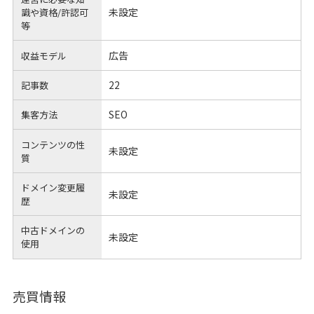
未設定
識や
資格/許認可
等
広告
収益モデル
22
記事数
SEO
集客方法
コンテンツの性
未設定
質
ドメイン変更履
未設定
歴
中古ドメインの
未設定
使用
売買情報