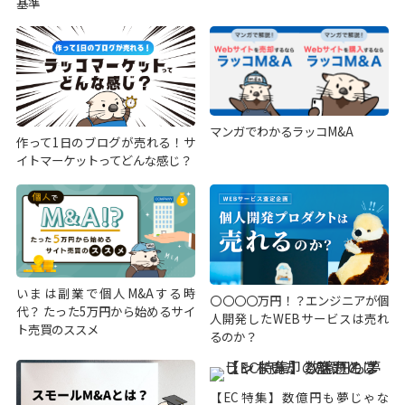
基準
マンガでわかるラッコM&A
作って1日のブログが売れる！サ
イトマーケットってどんな感じ？
いまは副業で個人M&Aする時
〇〇〇〇万円！？エンジニアが個
代？ たった5万円から始めるサイ
人開発したWEBサービスは売れ
ト売買のススメ
るのか？
【EC特集】数億円も夢じゃな