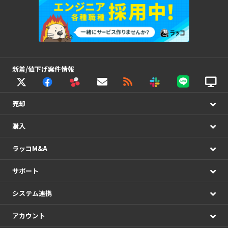
新着/値下げ案件情報
売却
購入
ラッコM&A
サポート
システム連携
アカウント