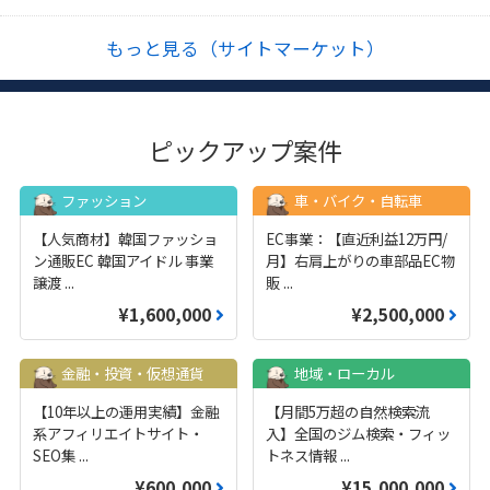
もっと見る（サイトマーケット）
ピックアップ案件
ファッション
車・バイク・自転車
【人気商材】韓国ファッショ
EC事業：【直近利益12万円/
ン通販EC 韓国アイドル 事業
月】右肩上がりの車部品EC物
譲渡
...
販
...
¥1,600,000
¥2,500,000
金融・投資・仮想通貨
地域・ローカル
【10年以上の運用実績】金融
【月間5万超の自然検索流
系アフィリエイトサイト・
入】全国のジム検索・フィッ
SEO集
...
トネス情報
...
¥600,000
¥15,000,000