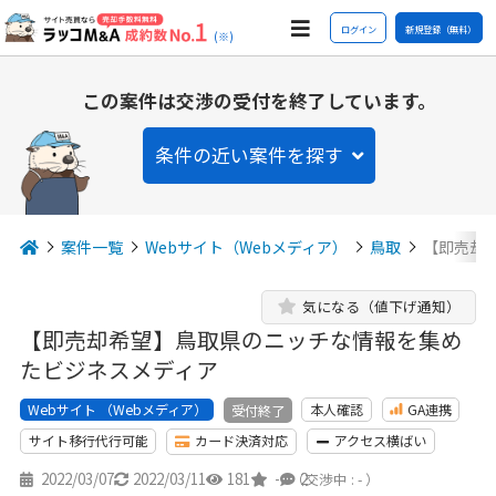
ログイン
新規登録（無料）
(※)
この案件は交渉の受付を終了しています。
条件の近い案件を探す
案件一覧
Webサイト（Webメディア）
鳥取
【即売却
気になる（値下げ通知）
【即売却希望】鳥取県のニッチな情報を集め
たビジネスメディア
Webサイト （Webメディア）
本人確認
GA連携
受付終了
サイト移行代行可能
カード決済対応
アクセス横ばい
2022/03/07
2022/03/11
181
-
2
（交渉中 : - ）