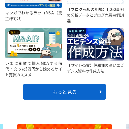
【ブログ売却の相場】1,050事例
マンガでわかるラッコM&A（売
の分析データとブログ売買事例14
主様向け）
選
いまは副業で個人M&Aする時
【サイト売買】信頼性の高いエビ
代？ たった5万円から始めるサイ
デンス資料の作成方法
ト売買のススメ
もっと見る