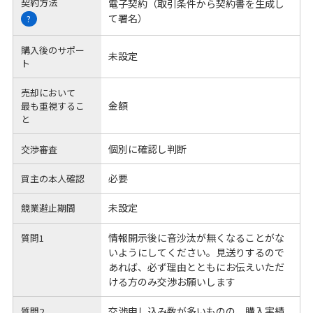
契約方法
電子契約（取引条件から契約書を生成し
て署名）
?
購入後のサポー
未設定
ト
売却において
金額
最も重視するこ
と
個別に確認し判断
交渉審査
必要
買主の本人確認
未設定
競業避止期間
情報開示後に音沙汰が無くなることがな
質問1
いようにしてください。見送りするので
あれば、必ず理由とともにお伝えいただ
ける方のみ交渉お願いします
交渉申し込み数が多いものの、購入実績
質問2