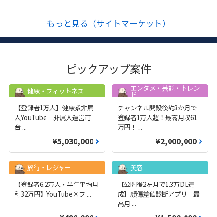
もっと見る（サイトマーケット）
ピックアップ案件
エンタメ・芸能・トレン
健康・フィットネス
ド
【登録者1万人】健康系非属
チャンネル開設後約3か月で
人YouTube｜非属人運営可｜
登録者1万人超！最高月収61
台
...
万円！
...
¥5,030,000
¥2,000,000
旅行・レジャー
美容
【登録者6.2万人・半年平均月
【公開後2ヶ月で1.3万DL達
利32万円】YouTube×フ
...
成】顔偏差値診断アプリ｜最
高月
...