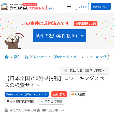
ログイン
新規登録（無料）
(※)
この案件は成約済みです。
成約期間：1日
条件の近い案件を探す
案件一覧
Webサイト（Webメディア）
コワーキング
気になる（値下げ通知）
【日本全国750施設掲載】コワーキングスペー
スの検索サイト
Webサイト （Webメディア）
GA連携
成約済み
サイト移行代行可能
アクセス下落
2022/03/07
141
3
6
（交渉中 : - ）