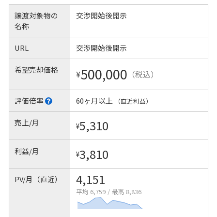
譲渡対象物の
交渉開始後開示
名称
URL
交渉開始後開示
希望売却価格
500,000
¥
（税込）
評価倍率
60ヶ月以上
（直近利益）
売上/月
5,310
¥
利益/月
3,810
¥
4,151
PV/月（直近）
平均 6,759
/
最高 8,836