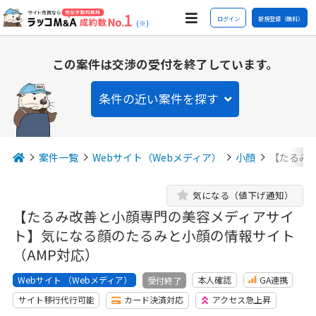
ログイン
新規登録（無料）
(※)
この案件は交渉の受付を終了しています。
条件の近い案件を探す
案件一覧
Webサイト（Webメディア）
小顔
【たるみ
気になる（値下げ通知）
【たるみ改善と小顔専門の美容メディアサイ
ト】気になる顔のたるみと小顔の情報サイト
（AMP対応）
Webサイト （Webメディア）
本人確認
GA連携
受付終了
サイト移行代行可能
カード決済対応
アクセス急上昇