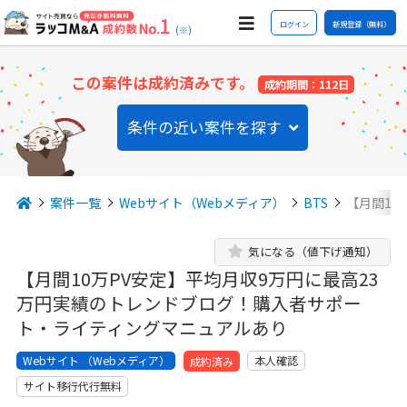
ログイン
新規登録（無料）
(※)
この案件は成約済みです。
成約期間：112日
条件の近い案件を探す
案件一覧
Webサイト（Webメディア）
BTS
【月間10
気になる（値下げ通知）
【月間10万PV安定】平均月収9万円に最高23
万円実績のトレンドブログ！購入者サポー
ト・ライティングマニュアルあり
Webサイト （Webメディア）
本人確認
成約済み
サイト移行代行無料