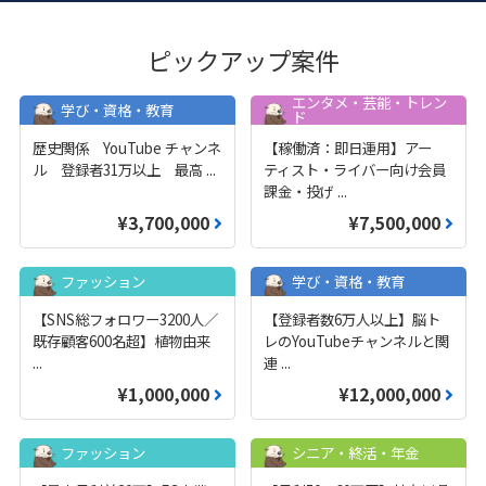
ピックアップ案件
エンタメ・芸能・トレン
学び・資格・教育
ド
歴史関係 YouTube チャンネ
【稼働済：即日運用】アー
ル 登録者31万以上 最高
...
ティスト・ライバー向け会員
課金・投げ
...
¥3,700,000
¥7,500,000
ファッション
学び・資格・教育
【SNS総フォロワー3200人／
【登録者数6万人以上】脳ト
既存顧客600名超】植物由来
レのYouTubeチャンネルと関
...
連
...
¥1,000,000
¥12,000,000
ファッション
シニア・終活・年金