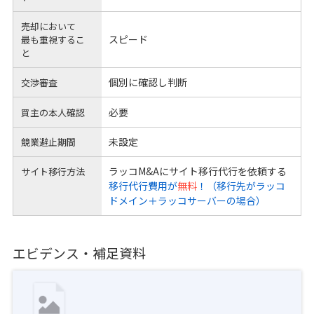
売却において
スピード
最も重視するこ
と
個別に確認し判断
交渉審査
必要
買主の本人確認
未設定
競業避止期間
ラッコM&Aにサイト移行代行を依頼する
サイト移行方法
移行代行費用が
無料
！（移行先がラッコ
ドメイン＋ラッコサーバーの場合）
エビデンス・補足資料