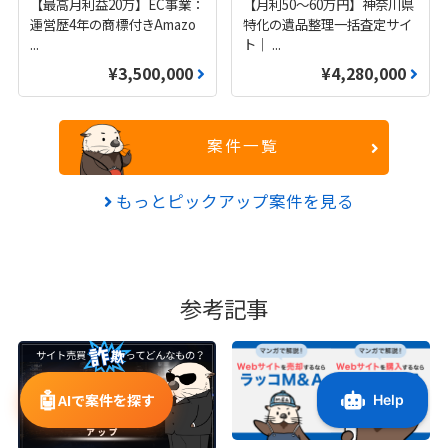
【最高月利益20万】EC事業：
【月利50〜60万円】神奈川県
運営歴4年の商標付きAmazo
特化の遺品整理一括査定サイ
...
ト｜
...
¥3,500,000
¥4,280,000
案件一覧
もっとピックアップ案件を見る
参考記事
🤖
AIで案件を探す