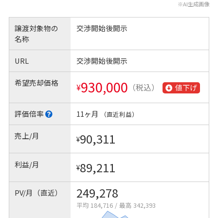
※AI生成画像
譲渡対象物の
交渉開始後開示
名称
URL
交渉開始後開示
希望売却価格
930,000
¥
（税込）
値下げ
評価倍率
11ヶ月
（直近利益）
売上/月
90,311
¥
利益/月
89,211
¥
249,278
PV/月（直近）
平均 184,716
/
最高 342,393