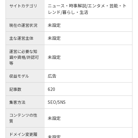
ニュース・時事解説/エンタメ・芸能・ト
サイトカテゴリ
レンド/暮らし・生活
未設定
現在の運営状況
未設定
主な運営主体
運営に必要な知
未設定
識や
資格/許認可
等
広告
収益モデル
620
記事数
SEO/SNS
集客方法
コンテンツの性
未設定
質
ドメイン変更履
未設定