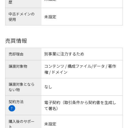
歴
中古ドメインの
未設定
使用
売買情報
別事業に注力するため
売却理由
コンテンツ / 構成ファイル/データ / 著作
譲渡対象物
権 / ドメイン
譲渡対象となら
なし
ない物
契約方法
電子契約（取引条件から契約書を生成し
て署名）
?
購入後のサポー
未設定
ト