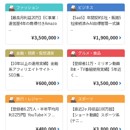
ファッション
ビジネス
【最高月利益20万】EC事業：
【SaaS】年間契約1社・販路5
運営歴4年の商標付きAmazo
社接続済みAI目標管理一式譲
...
...
¥3,500,000
¥1,900,000
金融・投資・仮想通貨
グルメ・食品
【10年以上の運用実績】金融
【登録者11万・ミリオン動画
系アフィリエイトサイト・
8本・TV番組使用実績】5年近
SEO集
...
く
...
¥600,000
¥3,500,000
旅行・レジャー
スポーツ
【登録者6.2万人・半年平均月
【直近2ヶ月収益100万超】
利32万円】YouTube×フ
...
【ショート動画】スポーツ系
(テニ
...
¥480,000
¥3,800,000