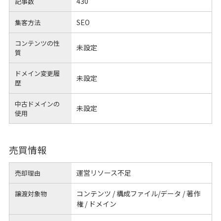
430
記事数
SEO
集客方法
コンテンツの性
未設定
質
ドメイン変更履
未設定
歴
中古ドメインの
未設定
使用
売買情報
運営リソース不足
売却理由
コンテンツ / 構成ファイル/データ / 著作
譲渡対象物
権 / ドメイン