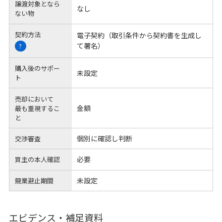
譲渡対象となら
なし
ない物
契約方法
電子契約（取引条件から契約書を生成し
て署名）
?
購入後のサポー
未設定
ト
売却において
金額
最も重視するこ
と
個別に確認し判断
交渉審査
必要
買主の本人確認
未設定
競業避止期間
エビデンス・補足資料