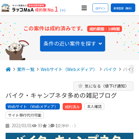
ログイン
新規登録（無料）
(※)
この案件は成約済みです。
成約期間：10時間
条件の近い案件を探す
案件一覧
Webサイト（Webメディア）
バイク
バイク
気になる（値下げ通知）
バイク・キャンプネタ多めの雑記ブログ
Webサイト （Webメディア）
本人確認
成約済み
サイト移行代行可能
2022/03/01
93
1
1
（交渉中 : - ）