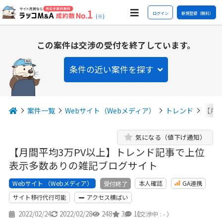
ログイン
新規登録（無料）
(※)
この案件は交渉の受付を終了しています。
条件の近い案件を探す
案件一覧
Webサイト（Webメディア）
トレンド
【月
気になる（値下げ通知）
【月間平均3万PV以上】トレンド記事で上位
表示多数ありの雑記ブログサイト
Webサイト （Webメディア）
本人確認
GA連携
受付終了
サイト移行代行可能
アクセス横ばい
2022/02/24
2022/02/28
248
3
11
（交渉中 : - ）