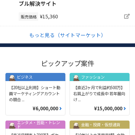
ブル解決サイト
¥15,360
販売価格
もっと見る（サイトマーケット）
ピックアップ案件
ビジネス
ファッション
【20社以上利用】ショート動
【直近2ヶ月で利益約500万】
画マーケティングアカウント
右肩上がりで成長中 若年層向
の競合
...
け
...
¥6,000,000
¥15,000,000
エンタメ・芸能・トレン
金融・投資・仮想通貨
ド
【直近月間売上700万】ポケ
【10年以上の運用実績】金融