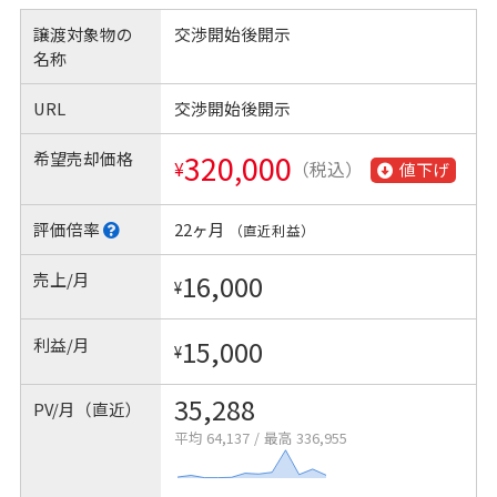
譲渡対象物の
交渉開始後開示
名称
URL
交渉開始後開示
希望売却価格
320,000
¥
（税込）
値下げ
評価倍率
22ヶ月
（直近利益）
売上/月
16,000
¥
利益/月
15,000
¥
35,288
PV/月（直近）
平均 64,137
/
最高 336,955