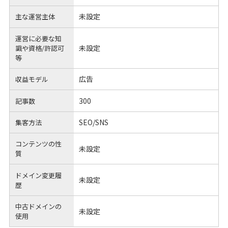
未設定
主な運営主体
運営に必要な知
未設定
識や
資格/許認可
等
広告
収益モデル
300
記事数
SEO/SNS
集客方法
コンテンツの性
未設定
質
ドメイン変更履
未設定
歴
中古ドメインの
未設定
使用