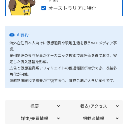
可能
オーストラリアに特化
AI要約
海外在住日本人向けに仮想通貨や現地生活を扱うWEBメディア事
業。
豪州関連の専門記事がオーガニック検索で高評価を得ており、安
定した流入基盤を形成。
広告と仮想通貨系アフィリエイトの優遇報酬が継承でき、収益多
角化が可能。
渡航制限緩和で需要が回復する今、育成余地が大きい案件です。
概要
収支/アクセス
媒体/売買情報
掲載者情報