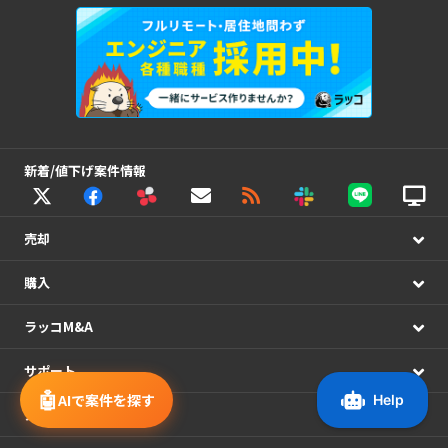
新着/値下げ案件情報
売却
購入
ラッコM&A
サポート
🤖
AIで案件を探す
システム連携