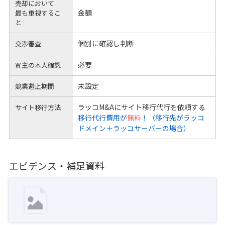
売却において
金額
最も重視するこ
と
個別に確認し判断
交渉審査
必要
買主の本人確認
未設定
競業避止期間
ラッコM&Aにサイト移行代行を依頼する
サイト移行方法
移行代行費用が
無料
！（移行先がラッコ
ドメイン＋ラッコサーバーの場合）
エビデンス・補足資料