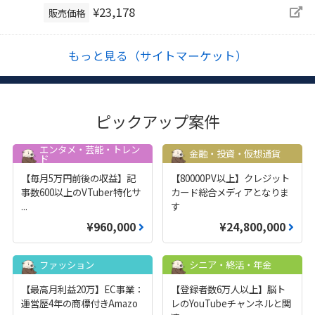
¥23,178
販売価格
もっと見る（サイトマーケット）
ピックアップ案件
エンタメ・芸能・トレン
金融・投資・仮想通貨
ド
【毎月5万円前後の収益】記
【80000PV以上】クレジット
事数600以上のVTuber特化サ
カード総合メディアとなりま
...
す
¥960,000
¥24,800,000
ファッション
シニア・終活・年金
【最高月利益20万】EC事業：
【登録者数6万人以上】脳ト
運営歴4年の商標付きAmazo
レのYouTubeチャンネルと関