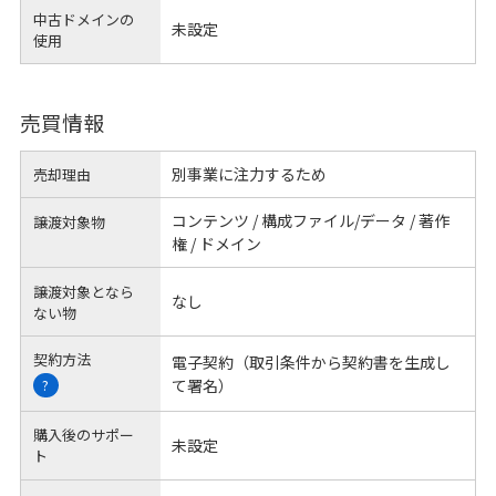
中古ドメインの
未設定
使用
売買情報
別事業に注力するため
売却理由
コンテンツ / 構成ファイル/データ / 著作
譲渡対象物
権 / ドメイン
譲渡対象となら
なし
ない物
契約方法
電子契約（取引条件から契約書を生成し
て署名）
?
購入後のサポー
未設定
ト