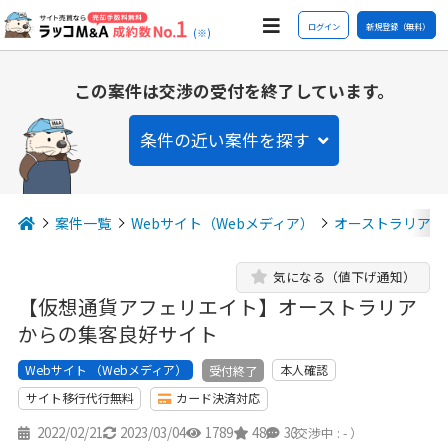
ログイン
新規登録（無料）
(※)
この案件は交渉の受付を終了しています。
条件の近い案件を探す
案件一覧
Webサイト（Webメディア）
オーストラリア
気になる（値下げ通知）
【仮想通貨アフェリエイト】オーストラリア
からの集客良好サイト
Webサイト （Webメディア）
本人確認
受付終了
サイト移行代行無料
カード決済対応
2022/02/21
2023/03/04
1789
48
33
（交渉中 : - ）