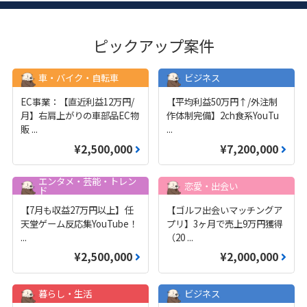
ピックアップ案件
車・バイク・自転車
ビジネス
EC事業：【直近利益12万円/
【平均利益50万円↑/外注制
月】右肩上がりの車部品EC物
作体制完備】2ch食系YouTu
販
...
...
¥2,500,000
¥7,200,000
エンタメ・芸能・トレン
恋愛・出会い
ド
【7月も収益27万円以上】任
【ゴルフ出会いマッチングア
天堂ゲーム反応集YouTube！
プリ】3ヶ月で売上9万円獲得
...
（20
...
¥2,500,000
¥2,000,000
暮らし・生活
ビジネス