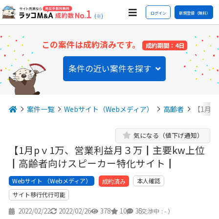
ログイン
新規登録（無料）
(※)
この案件は成約済みです。
成約期間：4日
条件の近い案件を探す
案件一覧
Webサイト（Webメディア）
高齢者
【1月
気になる（値下げ通知）
【1月pｖ1万、営業利益月３万┃主要kw上位
┃高齢者向けスピーカー特化サイト┃
Webサイト （Webメディア）
本人確認
成約済み
サイト移行代行可能
2022/02/22
2022/02/26
378
10
35
（交渉中 : - ）