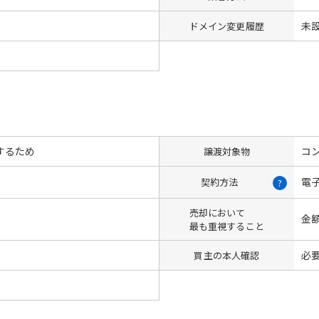
未
ドメイン変更履歴
するため
コン
譲渡対象物
電
契約方法
?
売却において
金
最も重視すること
必
買主の本人確認