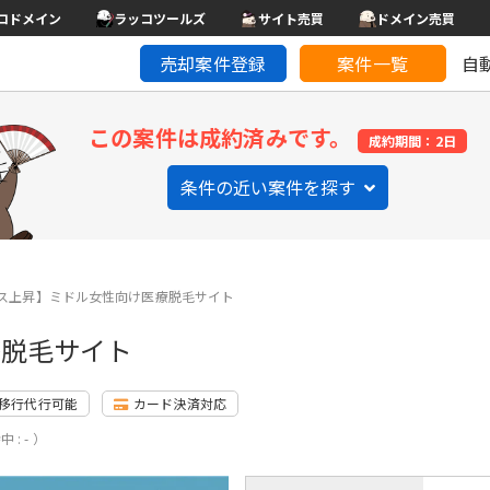
コドメイン
ラッコツールズ
サイト売買
ドメイン売買
売却案件登録
案件一覧
自
この案件は成約済みです。
成約期間：2日
条件の近い案件を探す
ス上昇】ミドル女性向け医療脱毛サイト
療脱毛サイト
移行代行可能
カード決済対応
 : - ）