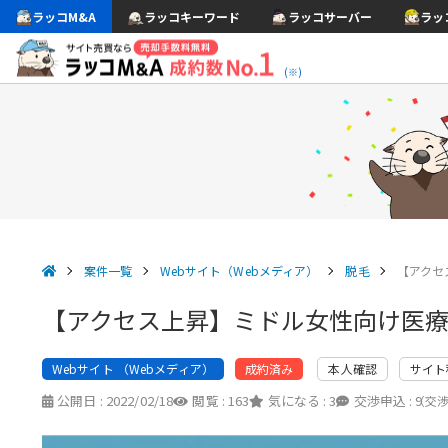
ラッコM&A
ラッコキーワード
ラッコサーバー
ラッ
(※)
案件一覧
Webサイト（Webメディア）
脱毛
【アクセ
【アクセス上昇】ミドル女性向け医
Webサイト （Webメディア）
本人確認
サイト
成約済み
公開日 :
2022/02/18
閲覧 :
163
気になる :
3
交渉申込 :
9
（交渉中