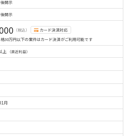
始後開示
始後開示
,000
（税込）
カード決済対応
格30万円以下の案件はカード決済がご利用可能です
以上
（直近利益）
01月