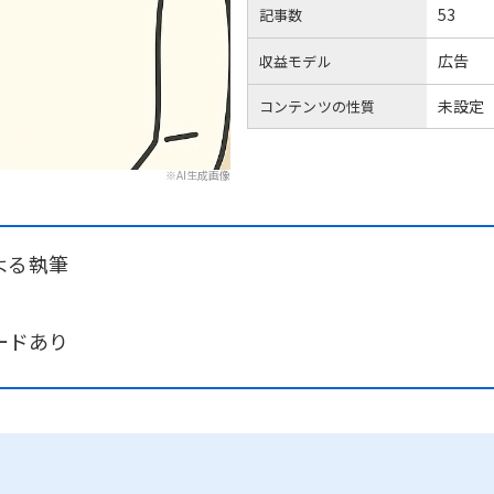
53
記事数
広告
収益モデル
未設定
コンテンツの性質
※AI生成画像
よる執筆
ワードあり