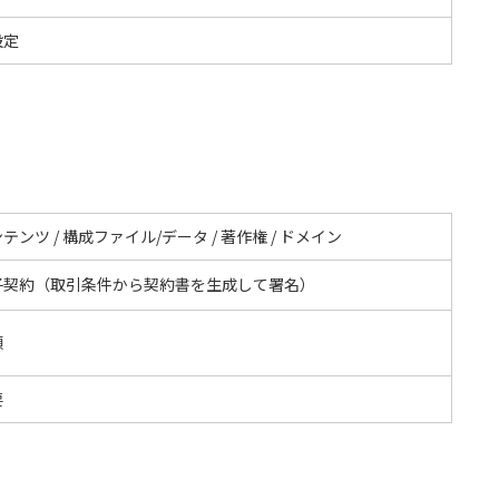
設定
テンツ / 構成ファイル/データ / 著作権 / ドメイン
子契約（取引条件から契約書を生成して署名）
額
要