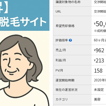
譲渡対象物の名称
交渉開
URL
交渉開
50
¥
希望売却価格
※成約価
60ヶ月
評価倍率
962
売上/月
¥
213
利益/月
¥
158
PV/月
2020年
運営開始時期
未設定
現在の運営状況
美容
カテゴリ