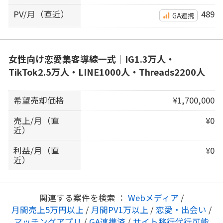
PV/月（直近）
489
GA連携
女性向け恋愛集客導線一式｜IG1.3万人・
TikTok2.5万人・LINE1000人・Threads2200人
希望売却価格
¥1,700,000
売上/月（直
¥0
近）
利益/月（直
¥0
近）
関連する案件を検索 ：
Webメディア
/
月間売上5万円以上
/
月間PV1万以上
/
恋愛・出会い
/
マッチングアプリ
/
GA連携済
/
サイト移行代行可能