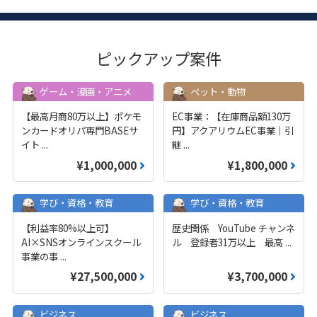
ピックアップ案件
ゲーム・漫画・アニメ
ペット・動物
【最高月商80万以上】ポケモ
EC事業：【在庫商品額130万
ンカードオリパ専門BASEサ
円】アクアリウムEC事業｜引
イト
...
継
...
¥1,000,000
¥1,800,000
学び・資格・教育
学び・資格・教育
【利益率80%以上可】
歴史関係 YouTube チャンネ
AI×SNSオンラインスクール
ル 登録者31万以上 最高
...
事業の事
...
¥27,500,000
¥3,700,000
ビジネス
ビジネス