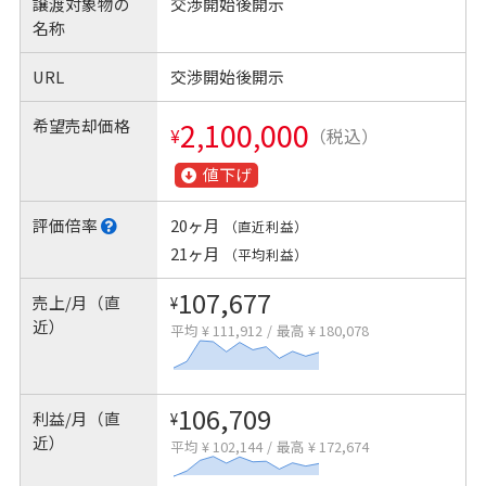
譲渡対象物の
交渉開始後開示
名称
URL
交渉開始後開示
希望売却価格
2,100,000
¥
（税込）
値下げ
評価倍率
20ヶ月
（直近利益）
21ヶ月
（平均利益）
107,677
売上/月（直
¥
近）
平均 ¥ 111,912
/
最高 ¥ 180,078
106,709
利益/月（直
¥
近）
平均 ¥ 102,144
/
最高 ¥ 172,674