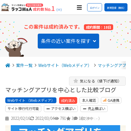
ログイン
新規登録（無料）
(※)
この案件は成約済みです。
成約期間：18日
条件の近い案件を探す
案件一覧
Webサイト（Webメディア）
マッチングアプリ
気になる（値下げ通知）
マッチングアプリを中心とした比較ブログ
Webサイト （Webメディア）
本人確認
GA連携
成約済み
サイト移行代行可能
アクセス横ばい
売上横ばい
2022/02/16
2022/03/04
791
3
16
（交渉中 : - ）