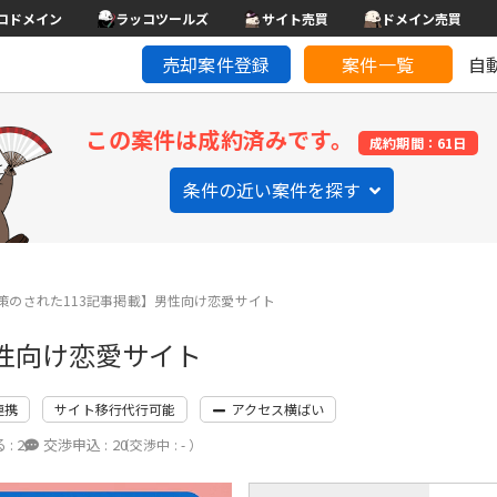
コドメイン
ラッコツールズ
サイト売買
ドメイン売買
売却案件登録
案件一覧
自
この案件は成約済みです。
成約期間：61日
条件の近い案件を探す
対策のされた113記事掲載】男性向け恋愛サイト
男性向け恋愛サイト
連携
サイト移行代行可能
アクセス横ばい
 :
2
交渉申込 :
20
（交渉中 : - ）