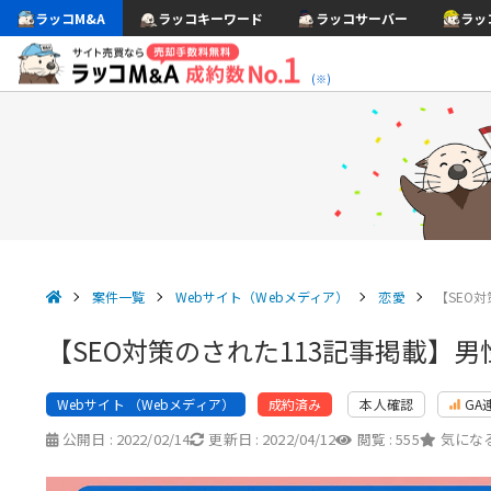
ラッコM&A
ラッコキーワード
ラッコサーバー
ラッ
(※)
案件一覧
Webサイト（Webメディア）
恋愛
【SEO
【SEO対策のされた113記事掲載】
Webサイト （Webメディア）
本人確認
GA
成約済み
公開日 :
2022/02/14
更新日 :
2022/04/12
閲覧 :
555
気になる