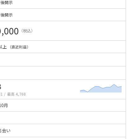
始後開示
始後開示
0,000
（税込）
以上
（直近利益）
3
81
/
最高 4,768
10月
出会い