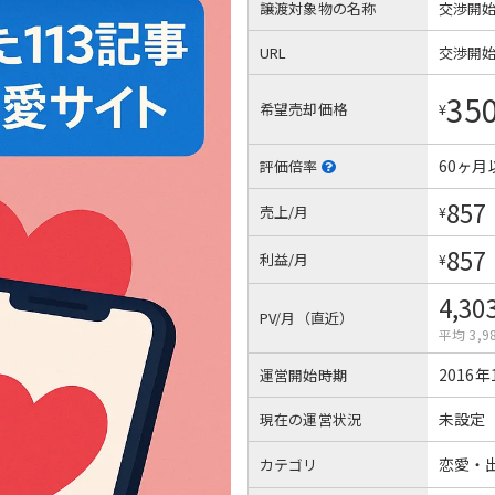
譲渡対象物の名称
交渉開
URL
交渉開
35
希望売却価格
¥
60ヶ月
評価倍率
857
売上/月
¥
857
利益/月
¥
4,30
PV/月（直近）
平均 3,9
2016年
運営開始時期
未設定
現在の運営状況
恋愛・
カテゴリ