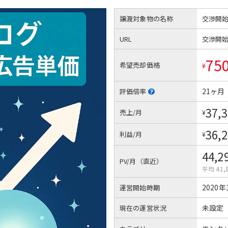
譲渡対象物の名称
交渉開
URL
交渉開
75
希望売却価格
¥
21ヶ月
評価倍率
37,
売上/月
¥
36,
利益/月
¥
44,2
PV/月（直近）
平均 41,
2020年
運営開始時期
未設定
現在の運営状況