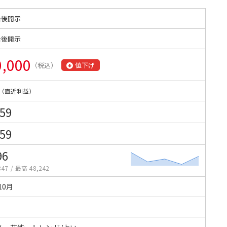
始後開示
始後開示
0,000
（税込）
値下げ
（直近利益）
359
259
96
847
/
最高 48,242
10月