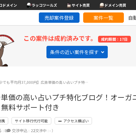
コドメイン
ラッコツールズ
サイト売買
ドメイン売買
売却案件登録
案件一覧
自
この案件は成約済みです。
成約期間：17日
条件の近い案件を探す
少でも平均月37,000円】広告単価の高い占いプチ特…
広告単価の高い占いプチ特化ブログ！オーガ
月無料サポート付き
連携
サイト移行代行可能
アクセス横ばい
 :
8
交渉申込 :
22
（交渉中 : - ）