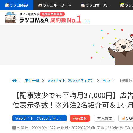
ラッコM&A
ラッコキーワード
ラッコサーバー
ラッ
(※)
案件一覧
Webサイト（Webメディア）
占い
【記事数
【記事数少でも平均月37,000円】
位表示多数！※外注2名紹介可＆1ヶ
Webサイト （Webメディア）
本人確認
GA
成約済み
公開日 :
2022/02/10
更新日 :
2022/02/21
閲覧 :
430
気になる