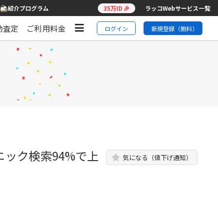
紹介プログラム
35万ID 🎉
ラッコWebサービス一覧
動査定
ご利用料金
ログイン
新規登録（無料）
ニック検索94%で上
気になる（値下げ通知）