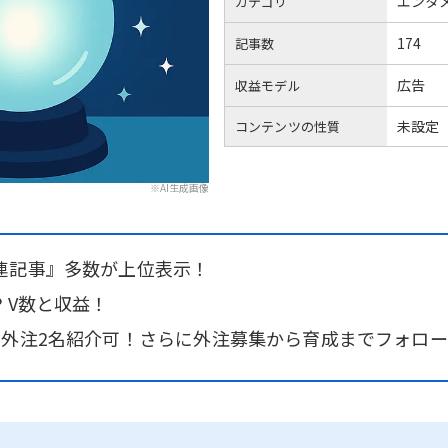
エンタ
カテゴリ
174
記事数
広告
収益モデル
未設定
コンテンツの性質
※AI生成画像
連記事』多数が上位表示！
 V数と収益！
＆外注2名紹介可！さらに外注募集から育成までフォロ