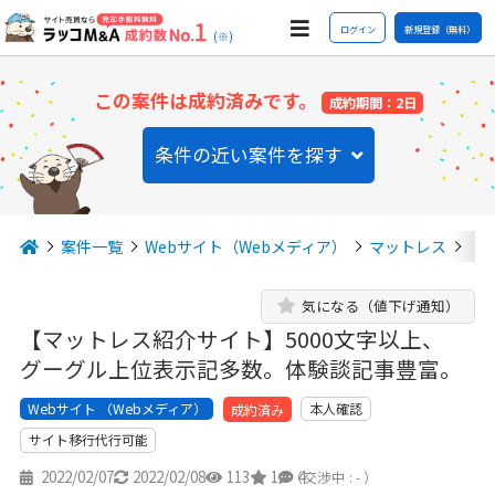
ログイン
新規登録（無料）
(※)
この案件は成約済みです。
成約期間：2日
条件の近い案件を探す
案件一覧
Webサイト（Webメディア）
マットレス
【
気になる（値下げ通知）
【マットレス紹介サイト】5000文字以上、
グーグル上位表示記多数。体験談記事豊富。
Webサイト （Webメディア）
本人確認
成約済み
サイト移行代行可能
2022/02/07
2022/02/08
113
1
4
（交渉中 : - ）