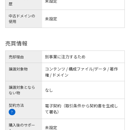
未設定
歴
中古ドメインの
未設定
使用
売買情報
別事業に注力するため
売却理由
コンテンツ / 構成ファイル/データ / 著作
譲渡対象物
権 / ドメイン
譲渡対象となら
なし
ない物
契約方法
電子契約（取引条件から契約書を生成し
て署名）
?
購入後のサポー
未設定