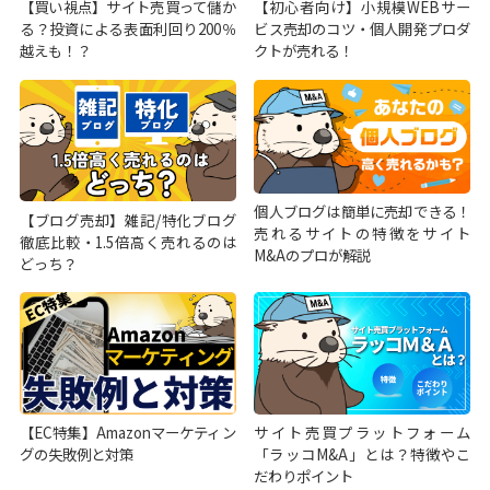
【買い視点】サイト売買って儲か
【初心者向け】小規模WEBサー
る？投資による表面利回り200％
ビス売却のコツ・個人開発プロダ
越えも！？
クトが売れる！
個人ブログは簡単に売却できる！
【ブログ売却】雑記/特化ブログ
売れるサイトの特徴をサイト
徹底比較・1.5倍高く売れるのは
M&Aのプロが解説
どっち？
【EC特集】Amazonマーケティン
サイト売買プラットフォーム
グの失敗例と対策
「ラッコM&A」とは？特徴やこ
だわりポイント