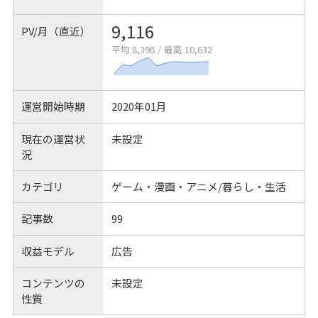
9,116
PV/月（直近）
平均 8,398
/
最高 10,632
運営開始時期
2020年01月
現在の運営状
未設定
況
カテゴリ
ゲーム・漫画・アニメ/暮らし・生活
記事数
99
収益モデル
広告
コンテンツの
未設定
性質