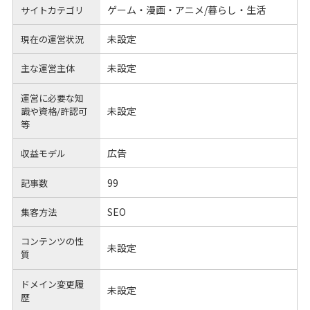
ゲーム・漫画・アニメ/暮らし・生活
サイトカテゴリ
未設定
現在の運営状況
未設定
主な運営主体
運営に必要な知
未設定
識や
資格/許認可
等
広告
収益モデル
99
記事数
SEO
集客方法
コンテンツの性
未設定
質
ドメイン変更履
未設定
歴