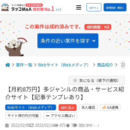
ログイン
新規登録（無料）
(※)
この案件は成約済みです。
成約期間：9日
条件の近い案件を探す
案件一覧
Webサイト（Webメディア）
商品紹介
【月
気になる（値下げ通知）
【月約8万円】多ジャンルの商品・サービス紹
介サイト【記事テンプレあり】
Webサイト （Webメディア）
本人確認
GA連携
成約済み
サイト移行代行可能
アクセス横ばい
2022/02/08
2022/02/16
475
7
30
（交渉中 : - ）