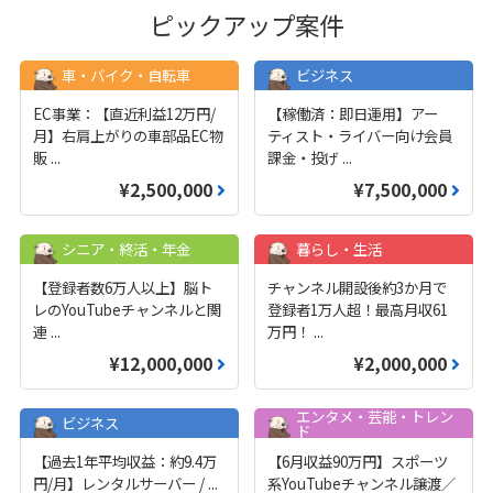
ピックアップ案件
車・バイク・自転車
ビジネス
EC事業：【直近利益12万円/
【稼働済：即日運用】アー
月】右肩上がりの車部品EC物
ティスト・ライバー向け会員
販
...
課金・投げ
...
¥2,500,000
¥7,500,000
シニア・終活・年金
暮らし・生活
【登録者数6万人以上】脳ト
チャンネル開設後約3か月で
レのYouTubeチャンネルと関
登録者1万人超！最高月収61
連
...
万円！
...
¥12,000,000
¥2,000,000
エンタメ・芸能・トレン
ビジネス
ド
【過去1年平均収益：約9.4万
【6月収益90万円】スポーツ
円/月】レンタルサーバー /
...
系YouTubeチャンネル譲渡／