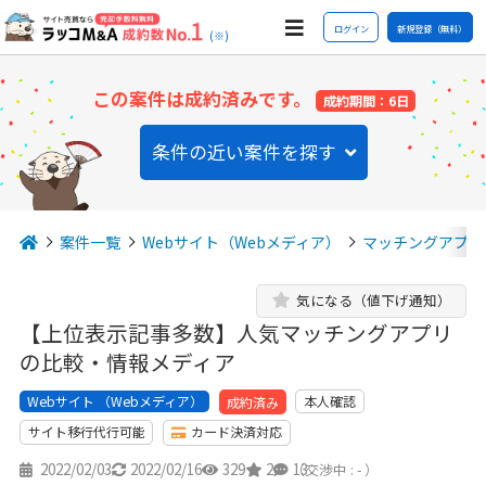
ログイン
新規登録（無料）
(※)
この案件は成約済みです。
成約期間：6日
条件の近い案件を探す
案件一覧
Webサイト（Webメディア）
マッチングアプリ
気になる（値下げ通知）
【上位表示記事多数】人気マッチングアプリ
の比較・情報メディア
Webサイト （Webメディア）
本人確認
成約済み
サイト移行代行可能
カード決済対応
2022/02/03
2022/02/16
329
2
13
（交渉中 : - ）