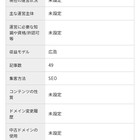
未設定
現在の運営状況
未設定
主な運営主体
運営に必要な知
未設定
識や
資格/許認可
等
広告
収益モデル
49
記事数
SEO
集客方法
コンテンツの性
未設定
質
ドメイン変更履
未設定
歴
中古ドメインの
未設定
使用