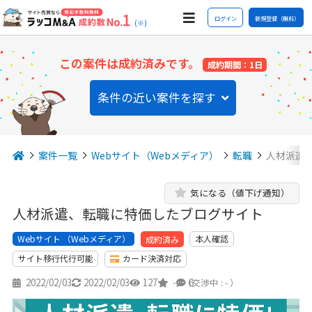
ログイン
新規登録（無料）
(※)
この案件は成約済みです。
成約期間：1日
条件の近い案件を探す
案件一覧
Webサイト（Webメディア）
転職
人材派遣
気になる（値下げ通知）
人材派遣、転職に特価したブログサイト
Webサイト （Webメディア）
本人確認
成約済み
サイト移行代行可能
カード決済対応
2022/02/03
2022/02/03
127
-
6
（交渉中 : - ）