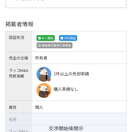
掲載者情報
認証状況
本人確認
SMS認証
適格請求書発行事業者
所有者
売主の立場
ラッコM&A
1件以上の売却実績
売買実績
購入実績なし
個人
属性
名前
交渉開始後開示
ラッコM&A