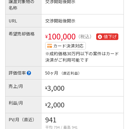
譲渡対象物の
交渉開始後開示
名称
URL
交渉開始後開示
希望売却価格
100,000
¥
（税込）
値下げ
カード決済対応
※成約価格30万円以下の案件はカード
決済がご利用可能です
評価倍率
50ヶ月
（直近利益）
売上/月
3,000
¥
利益/月
2,000
¥
941
PV/月（直近）
平均 794
/
最高 941