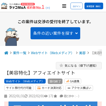
ログイン
新規登録（無料）
(※)
この案件は交渉の受付を終了しています。
条件の近い案件を探す
案件一覧
Webサイト（Webメディア）
美容
【美容特
気になる（値下げ通知）
【美容特化】アフィエイトサイト
Webサイト （Webメディア）
GA連携
受付終了
サイト移行代行可能
カード決済対応
アクセス横ばい
2022/01/31
2022/02/01
171
-
8
（交渉中 : - ）