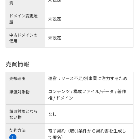
質
ドメイン変更履
未設定
歴
中古ドメインの
未設定
使用
売買情報
運営リソース不足/別事業に注力するため
売却理由
コンテンツ / 構成ファイル/データ / 著作
譲渡対象物
権 / ドメイン
譲渡対象となら
なし
ない物
契約方法
電子契約（取引条件から契約書を生成し
て署名）
?