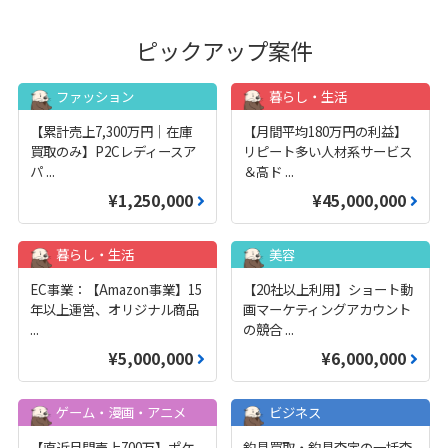
ピックアップ案件
ファッション
暮らし・生活
【累計売上7,300万円｜在庫
【月間平均180万円の利益】
買取のみ】P2Cレディースア
リピート多い人材系サービス
パ
...
＆高ド
...
¥1,250,000
¥45,000,000
暮らし・生活
美容
EC事業：【Amazon事業】15
【20社以上利用】ショート動
年以上運営、オリジナル商品
画マーケティングアカウント
...
の競合
...
¥5,000,000
¥6,000,000
ゲーム・漫画・アニメ
ビジネス
【直近月間売上700万】ポケ
釣具買取・釣具査定の一括査