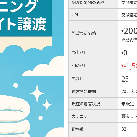
譲渡対象物の名称
交渉開
URL
交渉開
20
¥
希望売却価格
※成約価
0
売上/月
¥
-1,5
利益/月
¥
25
PV/月
2021年
運営開始時期
未設定
現在の運営状況
暮らし
カテゴリ
32
記事数