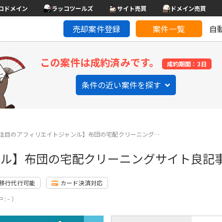
コドメイン
ラッコツールズ
サイト売買
ドメイン売買
売却案件登録
案件一覧
自
この案件は成約済みです。
成約期間：3日
条件の近い案件を探す
注目のアフィリエイトジャンル】布団の宅配クリーニング…
ル】布団の宅配クリーニングサイト良記事
移行代行可能
カード決済対応
: - ）