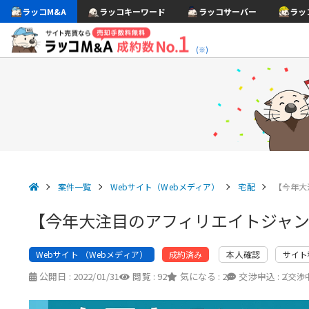
ラッコM&A
ラッコキーワード
ラッコサーバー
ラッ
(※)
案件一覧
Webサイト（Webメディア）
宅配
【今年大
【今年大注目のアフィリエイトジャン
Webサイト （Webメディア）
本人確認
サイト
成約済み
公開日 :
2022/01/31
閲覧 :
92
気になる :
2
交渉申込 :
2
（交渉中 