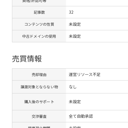
資格/許認可等
32
記事数
未設定
コンテンツの性質
未設定
中古ドメインの使用
売買情報
運営リソース不足
売却理由
なし
譲渡対象とならない物
未設定
購入後のサポート
全て自動承認
交渉審査
未設定