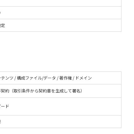
O
設定
テンツ / 構成ファイル/データ / 著作権 / ドメイン
子契約（取引条件から契約書を生成して署名）
ピード
要