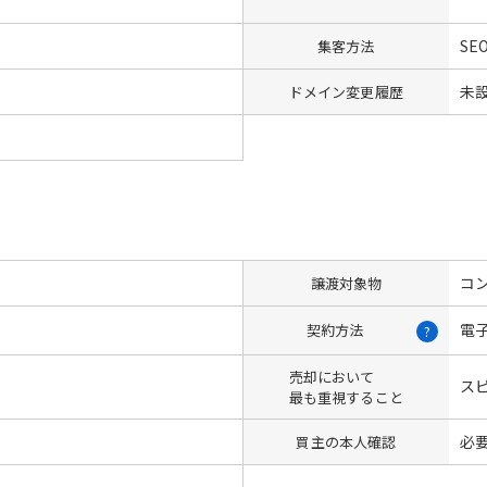
SE
集客方法
未
ドメイン変更履歴
コン
譲渡対象物
電
契約方法
?
売却において
ス
最も重視すること
必
買主の本人確認