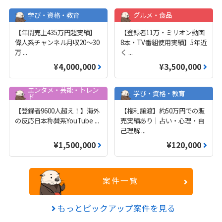
学び・資格・教育
グルメ・食品
【年間売上435万円超実績】
【登録者11万・ミリオン動画
偉人系チャンネル月収20～30
8本・TV番組使用実績】5年近
万
...
く
...
¥4,000,000
¥3,500,000
エンタメ・芸能・トレン
学び・資格・教育
ド
【登録者9600人超え！】海外
【権利譲渡】約50万円での販
の反応日本称賛系YouTube
...
売実績あり｜占い・心理・自
己理解
...
¥1,500,000
¥120,000
案件一覧
もっとピックアップ案件を見る