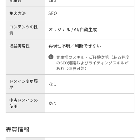
記事数
SEO
集客方法
コンテンツの性
オリジナル / AI/自動生成
質
再現性不明／判断できない
収益再現性
買主様のスキル・ご経験次第（ある程度
のSEO知識およびライティングスキルが
あれば運営可能）
ドメイン変更履
なし
歴
中古ドメインの
あり
使用
売買情報