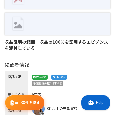
収益証明の範囲：収益の100％を証明するエビデンス
を添付している
掲載者情報
認証状況
本人確認
SMS認証
適格請求書発行事業者
所有者
売主の立場
🤖
AIで案件を探す
ラッコM&A
3件以上の売却実績
売買実績