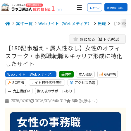
ログイン
新規登録（無料）
(※)
案件一覧
Webサイト（Webメディア）
転職
【180
気になる（値下げ通知）
【180記事超え・属人性なし】女性のオフィ
スワーク・事務職転職＆キャリア形成に特化
したサイト
Webサイト （Webメディア）
本人確認
GA連携
受付中
SC連携
サイト移行代行無料
アクセス急落
売上横ばい
購入後のサポートあり
2026/07/07
2026/07/06
317
6
2
（交渉中 : - ）