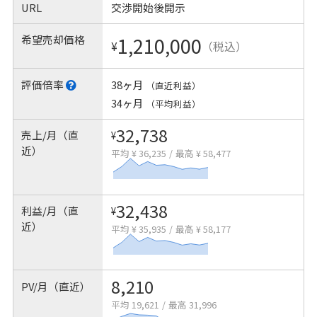
URL
交渉開始後開示
希望売却価格
1,210,000
¥
（税込）
評価倍率
38ヶ月
（直近利益）
34ヶ月
（平均利益）
32,738
売上/月（直
¥
近）
平均 ¥ 36,235
/
最高 ¥ 58,477
32,438
利益/月（直
¥
近）
平均 ¥ 35,935
/
最高 ¥ 58,177
8,210
PV/月（直近）
平均 19,621
/
最高 31,996