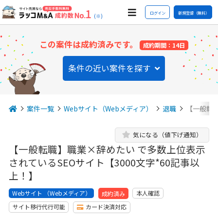
ログイン
新規登録（無料）
(※)
この案件は成約済みです。
成約期間：14日
条件の近い案件を探す
案件一覧
Webサイト（Webメディア）
退職
【一般転職
気になる（値下げ通知）
【一般転職】職業×辞めたい で多数上位表示
されているSEOサイト【3000文字*60記事以
上！】
Webサイト （Webメディア）
本人確認
成約済み
サイト移行代行可能
カード決済対応