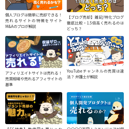
個人ブログは簡単に売却できる！
【ブログ売却】雑記/特化ブログ
売れるサイトの特徴をサイト
徹底比較・1.5倍高く売れるのは
M&Aのプロが解説
どっち？
YouTubeチャンネルの売買は違
アフィリエイトサイトは売れる！
法？ 弁護士が解説
売買相場や売れるアフィサイトの
基準
【EC特集】数億円も夢じゃな
〇〇〇〇万円！？エンジニアが個