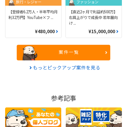
旅行・レジャー
ファッション
【登録者6.2万人・半年平均月
【直近2ヶ月で利益約500万】
利32万円】YouTube×フ
...
右肩上がりで成長中 若年層向
け
...
¥480,000
¥15,000,000
案件一覧
もっとピックアップ案件を見る
参考記事