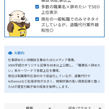
多数の職業名×辞めたい でSEO
上位表示
現在の一般転職でのみマネタイ
ズしているが、退職代行案件親
和性◎
AI要約
仕事辞めたい体験談を集めたSEOメディア事業。
3000字超のオリジナル記事を60本以上公開し、「職業名×辞めた
い」系キーワードで多数上位を獲得。
現在は転職案件広告のみで収益化しているが、退職代行や
AdSenseなど拡張余地が大きく、検索評価の高い資産記事と整っ
たUIが運営引継ぎ後の成長を後押しします。
概要
収支/アクセス