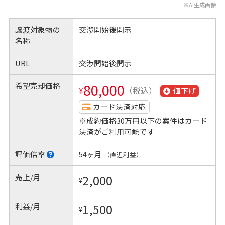
※AI生成画像
譲渡対象物の
交渉開始後開示
名称
URL
交渉開始後開示
希望売却価格
80,000
¥
（税込）
値下げ
カード決済対応
※成約価格30万円以下の案件はカード
決済がご利用可能です
評価倍率
54ヶ月
（直近利益）
売上/月
2,000
¥
利益/月
1,500
¥