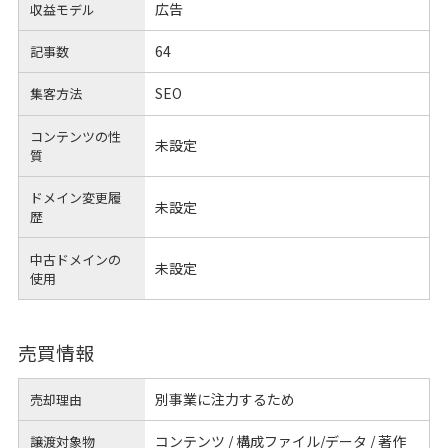
広告
収益モデル
64
記事数
SEO
集客方法
コンテンツの性
未設定
質
ドメイン変更履
未設定
歴
中古ドメインの
未設定
使用
売買情報
別事業に注力するため
売却理由
コンテンツ / 構成ファイル/データ / 著作
譲渡対象物