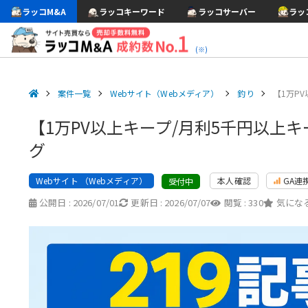
ラッコM&A
ラッコキーワード
ラッコサーバー
ラッ
(※)
案件一覧
Webサイト（Webメディア）
釣り
【1万P
【1万PV以上キープ/月利5千円以上
グ
Webサイト （Webメディア）
本人確認
GA連
受付中
公開日 :
2026/07/01
更新日 :
2026/07/07
閲覧 :
330
気になる