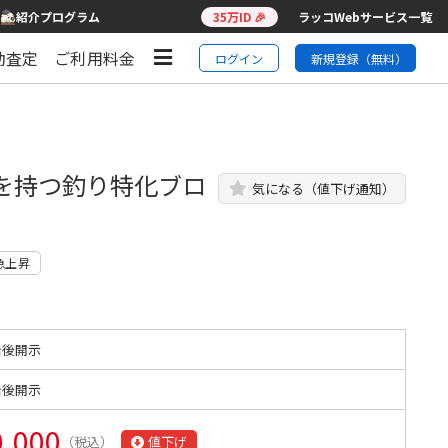
紹介プログラム
35万ID 🎉
ラッコWebサービス一覧
動査定
ご利用料金
ログイン
新規登録（無料）
産を持つ釣り特化ブロ
気になる（値下げ通知）
急上昇
始後開示
始後開示
0,000
（税込）
値下げ