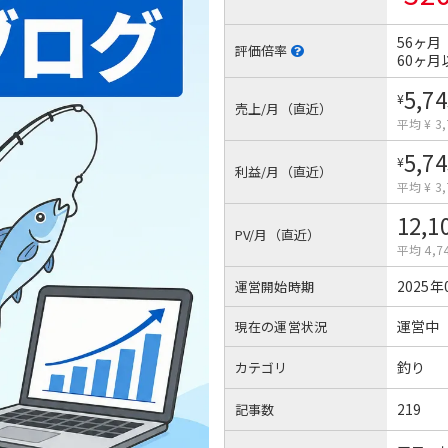
56ヶ月
評価倍率
60ヶ月
5,74
¥
売上/月（直近）
平均 ¥ 3,
5,74
¥
利益/月（直近）
平均 ¥ 3,
12,1
PV/月（直近）
平均 4,7
2025年
運営開始時期
運営中
現在の運営状況
釣り
カテゴリ
219
記事数