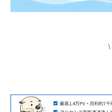
\
最高1.4万PV・月利約7