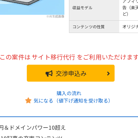
アフィ
告（楽天/
収益モデル
ど）
※AI生成画像
オリジナ
コンテンツの性質
この案件は
サイト移行代行
をご利用いただけま
交渉申込み
購入の流れ
気になる（値下げ通知を受け取る）
千円＆ドメインパワー10超え