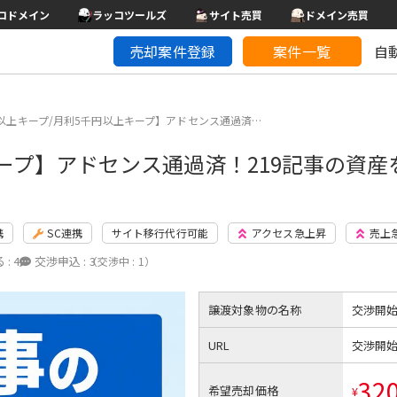
コドメイン
ラッコツールズ
サイト売買
ドメイン売買
売却案件登録
案件一覧
自
V以上キープ/月利5千円以上キープ】アドセンス通過済…
キープ】アドセンス通過済！219記事の資
携
SC連携
サイト移行代行可能
アクセス急上昇
売上
 :
4
交渉申込 :
3
（交渉中 : 1）
譲渡対象物の名称
交渉開
URL
交渉開
32
希望売却価格
¥