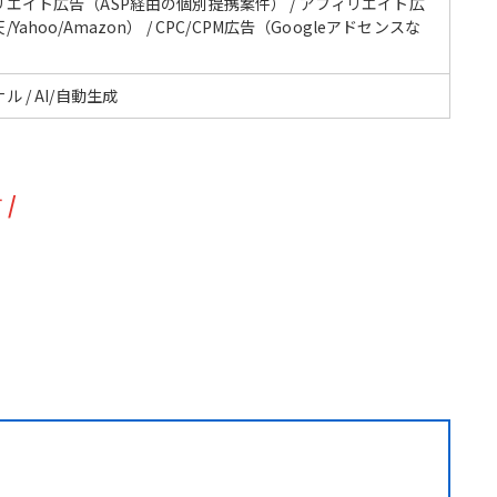
リエイト広告（ASP経由の個別提携案件） / アフィリエイト広
Yahoo/Amazon） / CPC/CPM広告（Googleアドセンスな
ル / AI/自動生成
す
/